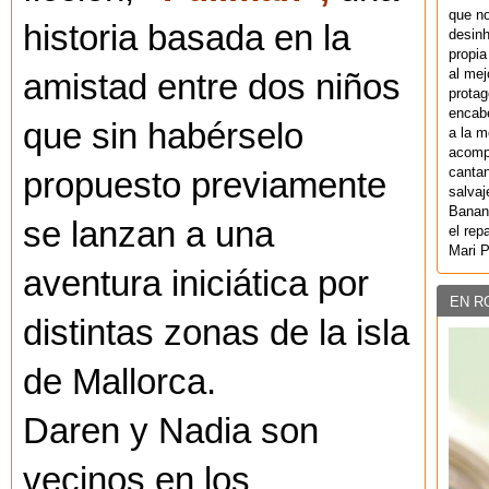
que no
historia basada en la
desinh
propia
al mej
amistad entre dos niños
protag
encab
que sin habérselo
a la m
acompa
cantan
propuesto previamente
salvaj
Banan
se lanzan a una
el rep
Mari 
aventura iniciática por
EN R
distintas zonas de la isla
de Mallorca.
Daren y Nadia son
vecinos en los