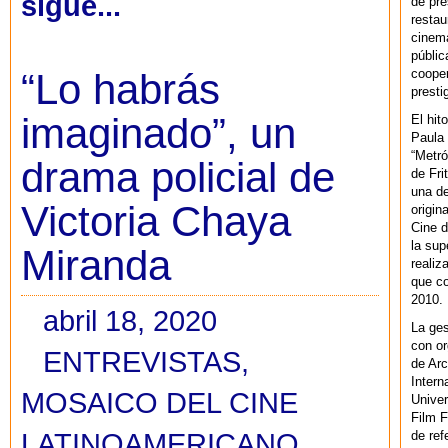
sigue...
de pre
restau
cinema
públic
cooper
“Lo habrás
presti
imaginado”, un
El hit
Paula 
“Metró
drama policial de
de Fri
una de
Victoria Chaya
origin
Cine d
la sup
Miranda
realiz
que co
2010.
abril 18, 2020
La ges
con or
ENTREVISTAS
,
de Arc
Intern
MOSAICO DEL CINE
Univer
Film F
LATINOAMERICANO
de ref