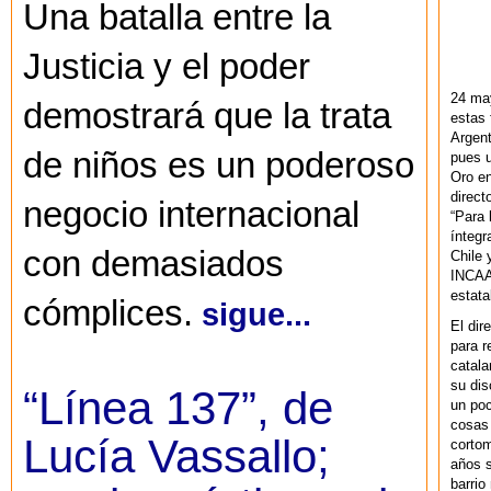
Una batalla entre la
Justicia y el poder
24 ma
demostrará que la trata
estas 
Argent
de niños es un poderoso
pues u
Oro en
direct
negocio internacional
“Para 
ínteg
con demasiados
Chile 
INCAA 
estata
cómplices.
sigue...
El dir
para r
catala
su dis
“Línea 137”, de
un po
cosas 
Lucía Vassallo;
cortom
años s
barrio