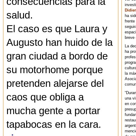
consecuencias para la
invest
Didier
salud.
ha sid
frente
El caso es que Laura y
seguir
espaci
breve
Augusto han huido de la
La dec
ha pr
gran ciudad a bordo de
profes
progra
su motorhome porque
cultur
la máx
Asoci
pretenden alejarse del
comuni
“Duran
caos que obliga a
una vi
en con
mucha gente a portar
presup
fundam
restau
tapabocas en la cara.
argent
mencio