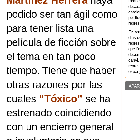
Martínez Herrera
haya
també 
dècada
podido ser tan ágil como
catala
pel·lí
repres
para tener lista una
En ter
dins d
película de ficción sobre
repres
que l’
el tema en tan poco
docum
canvi,
repres
tiempo. Tiene que haber
espany
otras razones por las
APAR
cuales
“Tóxico”
se ha
estrenado coincidiendo
con un encierro general