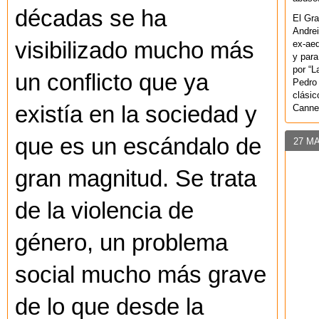
décadas se ha
El Gra
Andrei
visibilizado mucho más
ex-aeq
y para
por “L
un conflicto que ya
Pedro 
clásic
existía en la sociedad y
Canne
que es un escándalo de
27 M
gran magnitud. Se trata
de la violencia de
género, un problema
social mucho más grave
de lo que desde la