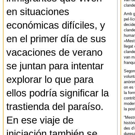
cland
en situaciones
Amb gu
pel·lí
económicas difíciles, y
decide
clande
human
en el primer día de sus
«Mestr
llegat 
vacaciones de verano
clande
van ma
franq
se juntan para intentar
Segons
volunt
explorar lo que para
anònim
on es 
ellos podría significar la
la for
contri
modern
trastienda del paraíso.
la pos
En ese viaje de
“Mestr
històr
des d’
iniciación también se
duresa