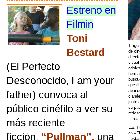
Estreno en
Filmin
Toni
1 agos
Bestard
de cin
direct
visual
(El Perfecto
adoles
herman
Desconocido, I am your
búsque
que él
abando
father) convoca al
clande
junto 
público cinéfilo a ver su
su pas
redesc
filtros
más reciente
Las T
en «El
ficción,
“Pullman”,
una
fiesta