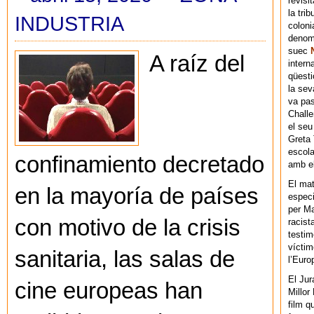
revisi
la tri
INDUSTRIA
coloni
denomi
suec
A raíz del
intern
qüesti
la sev
va pas
Chall
el seu
Greta 
escola
confinamiento decretado
amb el
El mat
en la mayoría de países
especi
per Ma
con motivo de la crisis
racist
testim
víctim
sanitaria, las salas de
l’Euro
El Jur
cine europeas han
Millor
film q