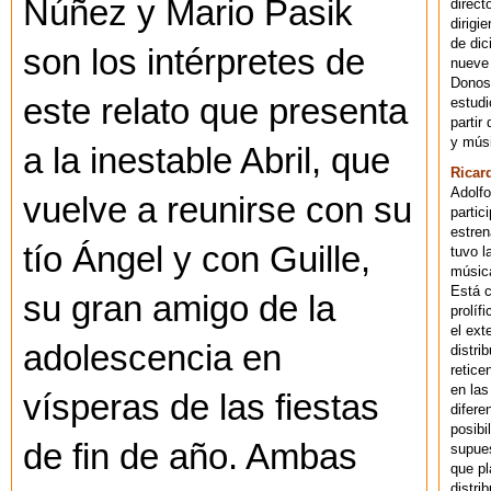
Núñez y Mario Pasik
direct
dirigi
de dic
son los intérpretes de
nueve 
Donost
este relato que presenta
estudi
partir
y músi
a la inestable Abril, que
Ricar
Adolfo
vuelve a reunirse con su
partic
estren
tío Ángel y con Guille,
tuvo l
música
Está 
su gran amigo de la
prolíf
el ext
adolescencia en
distri
retice
en las
vísperas de las fiestas
difere
posibi
de fin de año. Ambas
supues
que pl
distri