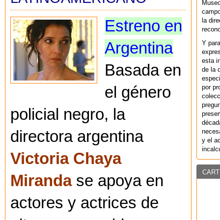
Museo
campo 
la dir
Estreno en
recono
Argentina
Y par
expres
esta i
Basada en
de la 
especi
el género
por pr
colecc
pregun
policial negro, la
preser
década
directora argentina
necesa
y el a
incalc
Victoria Chaya
CART
Miranda
se apoya en
actores y actrices de