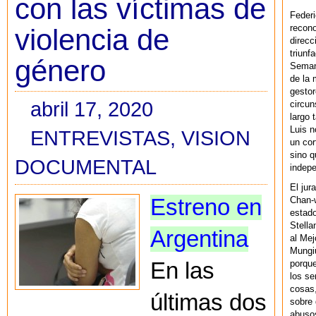
con las víctimas de
Federi
recono
violencia de
direcc
triunf
género
Semana
de la 
gestor
abril 17, 2020
circun
largo 
Luis n
ENTREVISTAS
,
VISION
un cor
sino q
DOCUMENTAL
indepe
El jur
Estreno en
Chan-w
estad
Stella
Argentina
al Mej
Mungiu
En las
porque
los se
cosas,
últimas dos
sobre 
abusos