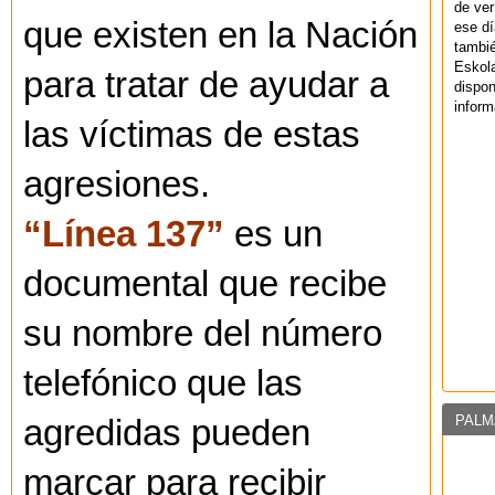
de ver
que existen en la Nación
ese dí
tambié
Eskol
para tratar de ayudar a
dispo
inform
las víctimas de estas
agresiones.
“Línea 137”
es un
documental que recibe
su nombre del número
telefónico que las
PALM
agredidas pueden
marcar para recibir