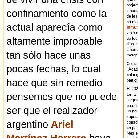
projec
confinamiento como la
cinema
de les
ha re
actual aparecía como
Inmu
visió 
altamente improbable
de les
d’un m
cinema
tan sólo hace unas
marge 
Coinci
pocas fechas, lo cual
l’Acad
balanç
hace que sin remedio
partic
El 202
pensemos que no puede
tornar
llargm
produc
ser que el realizador
un nou
supos
argentino
Ariel
consol
en par
Més en