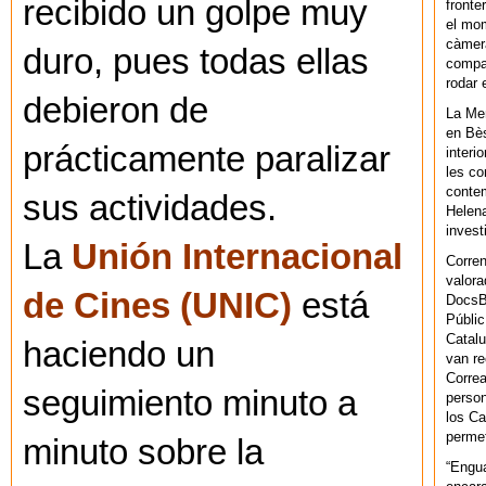
recibido un golpe muy
fronte
el mom
càmera
duro, pues todas ellas
compar
rodar 
debieron de
La Men
en Bès
prácticamente paralizar
interi
les co
contem
sus actividades.
Helena
invest
La
Unión Internacional
Corren
valora
de Cines (UNIC)
está
DocsBa
Públic
Catalu
haciendo un
van re
Correa
seguimiento minuto a
person
los Ca
permet
minuto sobre la
“Engu