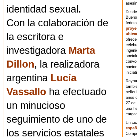
asesin
identidad sexual.
Desde 
Bueno
Con la colaboración de
federa
proye
la escritora e
ubica
ofrece
célebr
investigadora
Marta
ingeni
social
Dillon
, la realizadora
convoc
nacion
iniciat
argentina
Lucía
Raymu
tambié
Vassallo
ha efectuado
pelícu
años d
un minucioso
27 de 
una he
cargad
seguimiento de uno de
En cu
españ
los servicios estatales
Compos