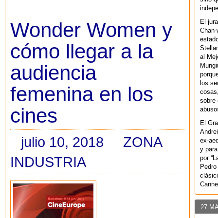
indepe
El jur
Wonder Women y
Chan-w
estad
cómo llegar a la
Stella
al Mej
audiencia
Mungiu
porque
los se
femenina en los
cosas,
sobre 
cines
abusos
El Gra
Andrei
julio 10, 2018
ZONA
ex-aeq
y para
INDUSTRIA
por “L
Pedro 
clásic
Canne
27 M