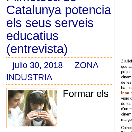
Catalunya potencia
els seus serveis
educatius
(entrevista)
2 juli
julio 30, 2018
ZONA
que at
projec
INDUSTRIA
cinema
de les
ha re
Formar els
Inmu
visió 
de les
d’un m
cinema
marge 
Coinci