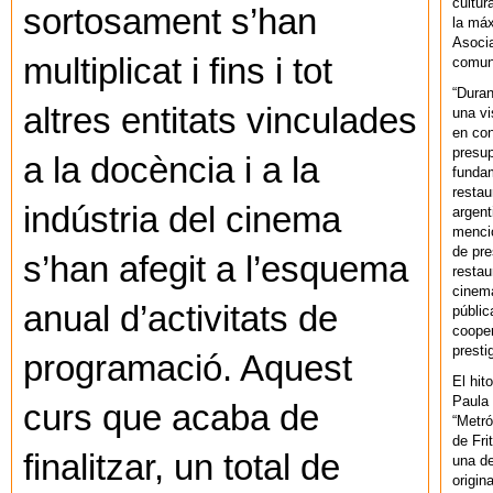
cultur
sortosament s’han
la máx
Asoci
multiplicat i fins i tot
comuni
“Duran
altres entitats vinculades
una vi
en con
presup
a la docència i a la
fundam
restau
indústria del cinema
argent
mencio
de pre
s’han afegit a l’esquema
restau
cinema
anual d’activitats de
públic
cooper
presti
programació. Aquest
El hit
Paula 
curs que acaba de
“Metró
de Fri
finalitzar, un total de
una de
origin