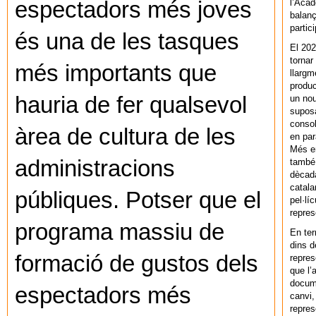
l’Acad
espectadors més joves
balanç
partic
és una de les tasques
El 202
tornar
més importants que
llargm
produc
hauria de fer qualsevol
un nou
supos
consol
àrea de cultura de les
en par
Més en
administracions
també 
dècada
catala
públiques. Potser que el
pel·lí
repres
programa massiu de
En ter
dins d
formació de gustos dels
repres
que l’
docum
espectadors més
canvi,
repres