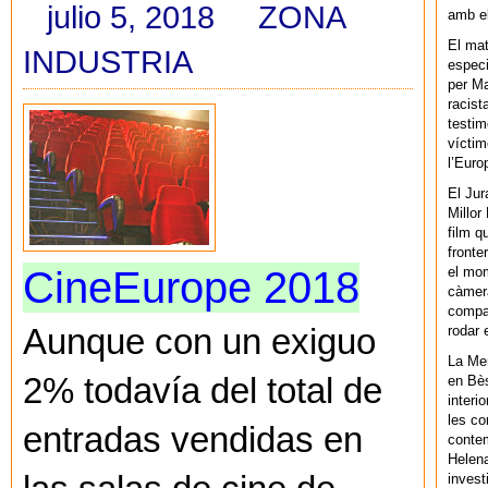
julio 5, 2018
ZONA
amb el
El mat
INDUSTRIA
especi
per Ma
racist
testim
víctim
l’Euro
El Jur
Millor
film q
fronte
CineEurope 2018
el mom
càmera
compar
Aunque con un exiguo
rodar 
La Men
2% todavía del total de
en Bès
interi
les co
entradas vendidas en
contem
Helena
invest