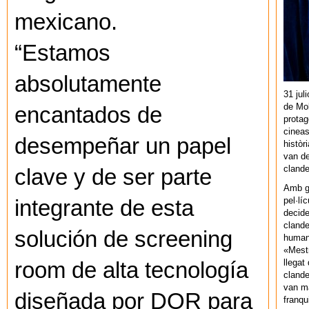
mexicano.
“Estamos
absolutamente
31 jul
de Mol
encantados de
protag
cineas
desempeñar un papel
històr
van de
cland
clave y de ser parte
Amb gu
pel·lí
integrante de esta
decide
clande
solución de screening
human
«Mestr
llegat 
room de alta tecnología
clande
van ma
diseñada por DOR para
franq