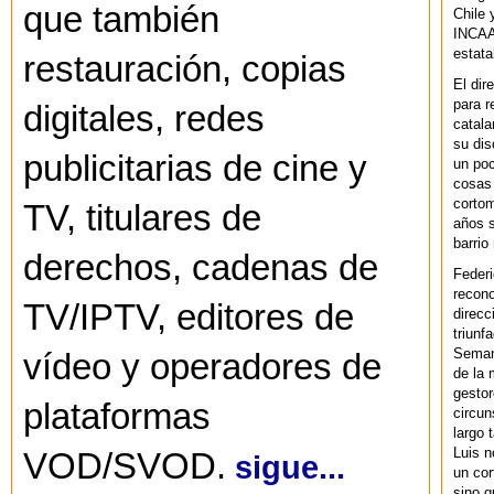
que también
Chile 
INCAA 
estata
restauración, copias
El dir
para r
digitales, redes
catala
su dis
publicitarias de cine y
un po
cosas 
cortom
TV, titulares de
años s
barrio
derechos, cadenas de
Federi
recono
TV/IPTV, editores de
direcc
triunf
Semana
vídeo y operadores de
de la 
gestor
plataformas
circun
largo 
Luis n
VOD/SVOD.
sigue...
un cor
sino q