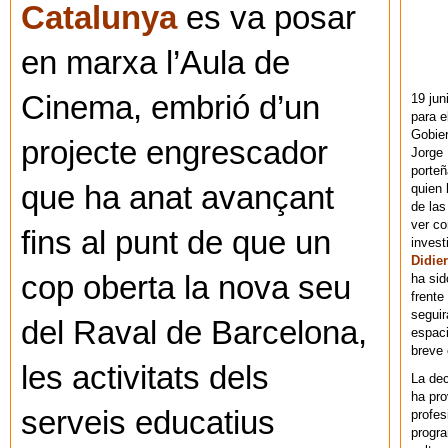
Catalunya
es va posar
en marxa l’Aula de
Cinema, embrió d’un
19 jun
para e
Gobie
projecte engrescador
Jorge 
porteñ
que ha anat avançant
quien 
de las
ver co
fins al punt de que un
invest
Didier
cop oberta la nova seu
ha sid
frente
seguir
del Raval de Barcelona,
espaci
breve
les activitats dels
La dec
ha pr
serveis educatius
profes
progra