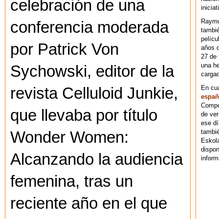
celebración de una
iniciat
Raymu
conferencia moderada
tambié
pelícu
por Patrick Von
años d
27 de 
una he
Sychowski, editor de la
cargad
En cu
revista Celluloid Junkie,
españ
Compos
que llevaba por título
de ver
ese dí
tambié
Wonder Women:
Eskol
dispo
Alcanzando la audiencia
inform
femenina, tras un
reciente año en el que