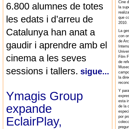
Cine d
6.800 alumnes de totes
la sup
realiz
les edats i d’arreu de
que co
2010.
Catalunya han anat a
La ges
con or
de Arc
gaudir i aprendre amb el
Intern
Univer
cinema a les seves
Film F
de ref
Museo
sessions i tallers.
sigue...
campo 
la dir
recono
Y par
Ymagis Group
expres
esta i
expande
de la 
especi
por pr
EclairPlay,
colecc
pregun