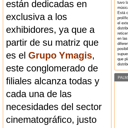
están dedicadas en
tuvo l
música
Está 
exclusiva a los
prolíf
el ext
exhibidores, ya que a
distri
retice
en las
partir de su matriz que
difere
posibi
es el
Grupo Ymagis
,
supues
que pl
distri
este conglomerado de
PALM
filiales alcanza todas y
cada una de las
necesidades del sector
cinematográfico, justo