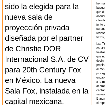
herman
sido la elegida para la
búsque
que él
nueva sala de
abando
clande
junto 
proyección privada
su pas
redesc
diseñada por el partner
filtros
Las T
de Christie DOR
en «El
fiesta
que no
Internacional S.A. de CV
desinh
propia
para 20th Century Fox
al mej
protag
encab
en México. La nueva
a la m
acompa
Sala Fox, instalada en la
cantan
salvaj
Banan
capital mexicana,
el rep