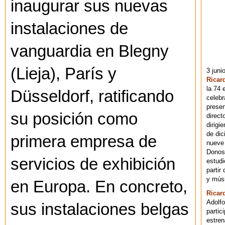
inaugurar sus nuevas
instalaciones de
vanguardia en Blegny
(Lieja), París y
3 juni
Ricar
la 74 
Düsseldorf, ratificando
celebr
presen
su posición como
direct
dirigi
de dic
primera empresa de
nueve 
Donost
servicios de exhibición
estudi
partir
y músi
en Europa. En concreto,
Ricar
Adolfo
sus instalaciones belgas
partic
estren