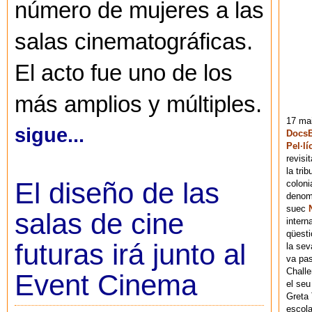
número de mujeres a las
salas cinematográficas.
El acto fue uno de los
más amplios y múltiples.
17 mai
sigue...
DocsB
Pel·lí
revisi
la tri
El diseño de las
coloni
denomi
suec
salas de cine
intern
qüesti
futuras irá junto al
la sev
va pas
Chall
Event Cinema
el seu
Greta 
escola