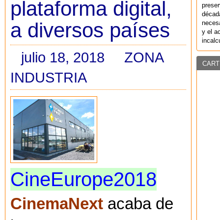
plataforma digital,
preser
década
a diversos países
necesa
y el a
incalc
julio 18, 2018
ZONA
CART
INDUSTRIA
CineEurope2018
CinemaNext
acaba de