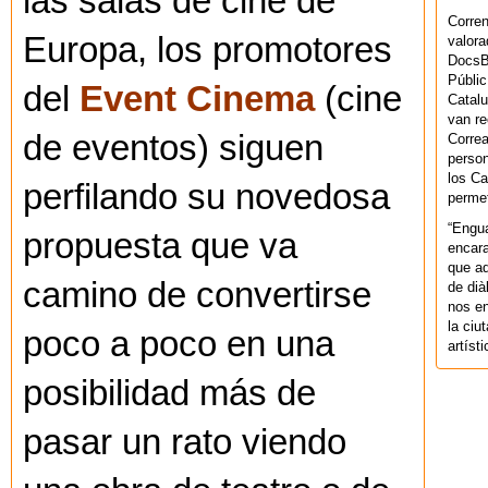
las salas de cine de
Corren
Europa, los promotores
valora
DocsBa
Públic
del
Event Cinema
(cine
Catalu
van re
de eventos) siguen
Correa
person
los Ca
perfilando su novedosa
permet
“Engu
propuesta que va
encara
que aq
camino de convertirse
de dià
nos en
la ciu
poco a poco en una
artíst
posibilidad más de
pasar un rato viendo