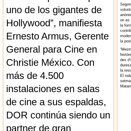
Segons
uno de los gigantes de
volunt
anònim
on es 
Hollywood”, manifiesta
la for
contri
Ernesto Armus, Gerente
modern
la pos
General para Cine en
“Mestr
històr
Christie México. Con
des d’
duresa
la res
más de 4.500
El rod
setman
instalaciones en salas
Mataró
de cine a sus espaldas,
DOR continúa siendo un
partner de gran