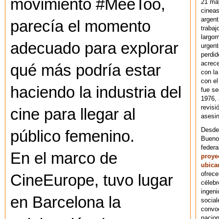
movimiento #MeeToo,
21 ma
cineas
argent
parecía el momento
trabaj
largom
adecuado para explorar
urgent
perdid
acrece
qué más podría estar
con la
con el
haciendo la industria del
fue se
1976,
revisi
cine para llegar al
asesin
Desde 
público femenino.
Bueno
federa
En el marco de
proye
ubica
ofrece
CineEurope, tuvo lugar
célebr
ingeni
en Barcelona la
social
convoc
nacion