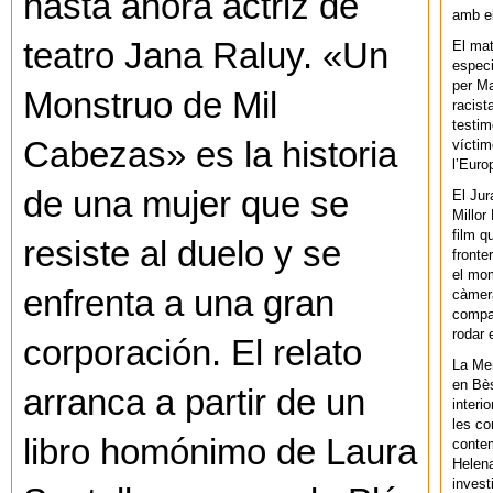
hasta ahora actriz de
amb el
teatro Jana Raluy. «Un
El mat
especi
per Ma
Monstruo de Mil
racist
testim
Cabezas» es la historia
víctim
l’Euro
de una mujer que se
El Jur
Millor
film q
resiste al duelo y se
fronte
el mom
enfrenta a una gran
càmera
compar
rodar 
corporación. El relato
La Men
en Bès
arranca a partir de un
interi
les co
libro homónimo de Laura
contem
Helena
invest