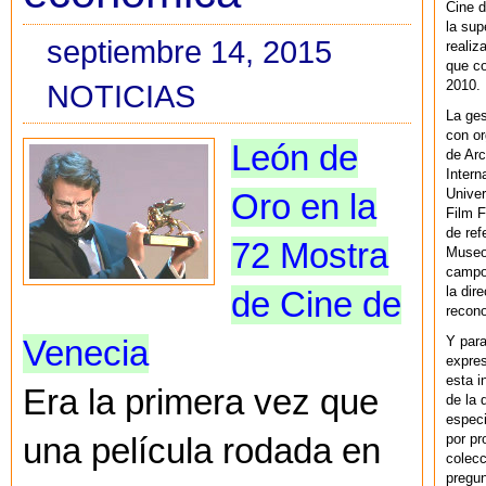
Cine d
la sup
septiembre 14, 2015
realiz
que co
2010.
NOTICIAS
La ges
con or
León de
de Arc
Intern
Univer
Oro en la
Film F
de ref
72 Mostra
Museo
campo 
la dir
de Cine de
recono
Y par
Venecia
expres
esta i
Era la primera vez que
de la 
especi
por pr
una película rodada en
colecc
pregun