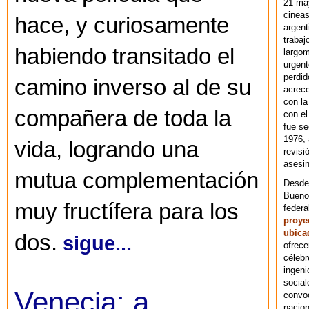
21 ma
cineas
hace, y curiosamente
argent
trabaj
habiendo transitado el
largom
urgent
perdid
camino inverso al de su
acrece
con la
compañera de toda la
con el
fue se
1976,
vida, logrando una
revisi
asesin
mutua complementación
Desde 
Bueno
muy fructífera para los
federa
proye
ubica
dos.
sigue...
ofrece
célebr
ingeni
social
Venecia: a
convoc
nacion