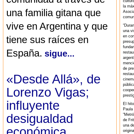
cultur
la máx
una familia gitana que
Asoci
comuni
vive en Argentina y que
“Duran
una vi
en con
tiene sus raíces en
presup
fundam
España.
sigue...
restau
argent
mencio
de pre
restau
«Desde Allá», de
cinema
públic
Lorenzo Vigas;
cooper
presti
influyente
El hit
Paula 
desigualdad
“Metró
de Fri
una de
económica
origin