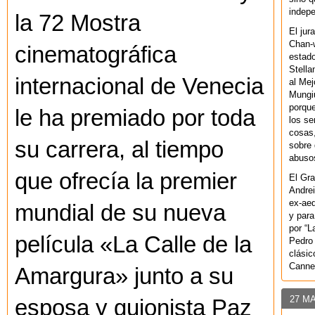
indepe
la 72 Mostra
El jur
Chan-w
cinematográfica
estad
Stella
internacional de Venecia
al Mej
Mungiu
porque
le ha premiado por toda
los se
cosas,
su carrera, al tiempo
sobre 
abusos
que ofrecía la premier
El Gra
Andrei
ex-aeq
mundial de su nueva
y para
por “L
película «La Calle de la
Pedro 
clásic
Canne
Amargura» junto a
su
27 M
esposa y guionista Paz