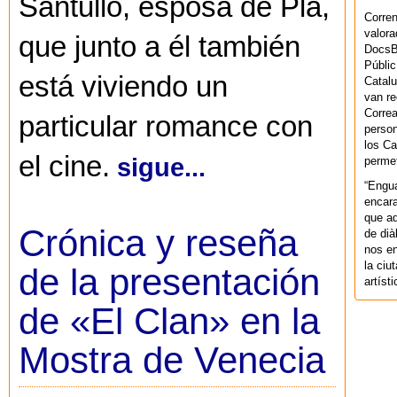
Santullo, esposa de Plá,
Corren
valora
que junto a él también
DocsBa
Públic
está viviendo un
Catalu
van re
Correa
particular romance con
person
los Ca
el cine.
sigue...
permet
“Engu
encara
que aq
Crónica y reseña
de dià
nos en
la ciu
de la presentación
artíst
de «El Clan» en la
Mostra de Venecia