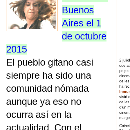
Buenos
Aires el 1
de octubre
2015
El pueblo gitano casi
2 juli
que at
projec
siempre ha sido una
cinema
de les
comunidad nómada
ha re
Inmu
visió 
aunque ya eso no
de les
d’un m
ocurra así en la
cinema
marge 
actualidad. Con el
Coinci