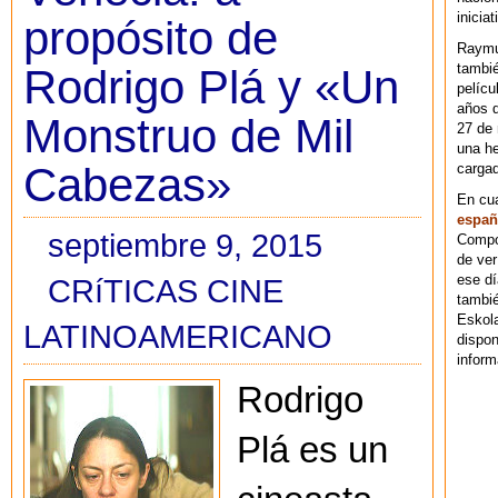
iniciat
propósito de
Raymu
tambié
Rodrigo Plá y «Un
pelícu
años d
Monstruo de Mil
27 de 
una he
Cabezas»
cargad
En cu
españ
septiembre 9, 2015
Compos
de ver
ese dí
CRíTICAS CINE
tambié
Eskol
LATINOAMERICANO
dispo
inform
Rodrigo
Plá es un