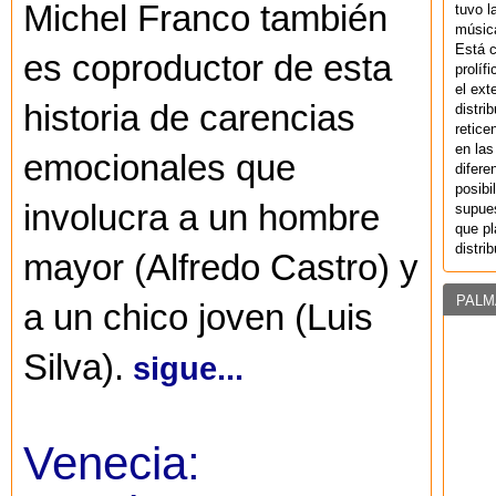
Michel Franco también
tuvo l
música
Está 
es coproductor de esta
prolíf
el ext
historia de carencias
distri
retice
en las
emocionales que
difere
posibi
involucra a un hombre
supues
que pl
distri
mayor (Alfredo Castro) y
PALM
a un chico joven (Luis
Silva).
sigue...
Venecia: