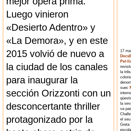
mejor ópera prima.
Luego vinieron
«Desierto Adentro» y
«La Demora», y en este
2015 volvió de nuevo a
17 mai
DocsB
Pel·lí
la ciudad de los canales
revisi
la tri
para inaugurar la
coloni
denomi
suec
sección Orizzonti con un
intern
qüesti
desconcertante thriller
la sev
va pas
Chall
protagonizado por la
el seu
Greta 
escola