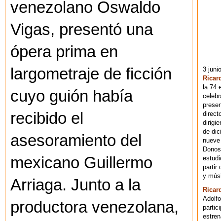
venezolano Oswaldo
Vigas, presentó una
ópera prima en
largometraje de ficción
3 juni
Ricar
la 74 
cuyo guión había
celebr
presen
recibido el
direct
dirigi
de dic
asesoramiento del
nueve 
Donost
mexicano Guillermo
estudi
partir
y músi
Arriaga. Junto a la
Ricar
Adolfo
productora venezolana,
partic
estren