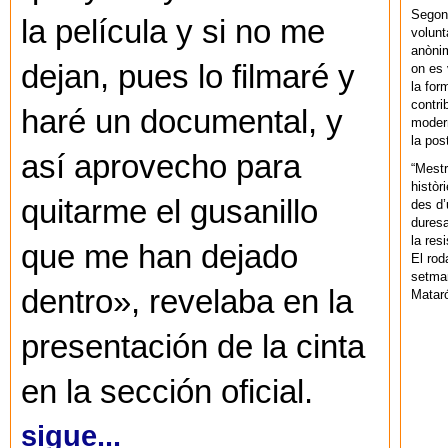
Segons
la película y si no me
volunt
anònim
dejan, pues lo filmaré y
on es 
la for
contri
haré un documental, y
modern
la pos
así aprovecho para
“Mestr
històr
quitarme el gusanillo
des d’
duresa
la res
que me han dejado
El rod
setman
dentro», revelaba en la
Mataró
presentación de la cinta
en la sección oficial.
sigue...