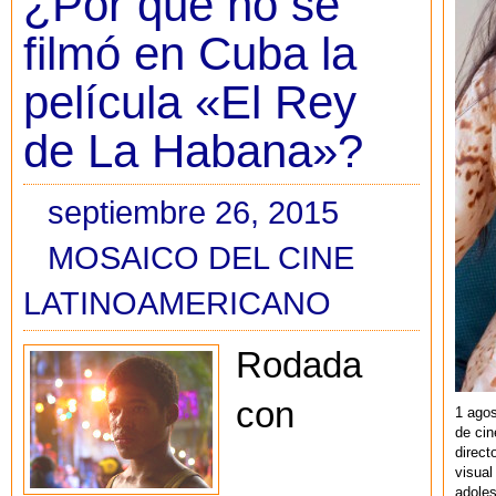
¿Por qué no se
filmó en Cuba la
película «El Rey
de La Habana»?
septiembre 26, 2015
MOSAICO DEL CINE
LATINOAMERICANO
Rodada
con
1 agos
de cin
direct
visual
adoles