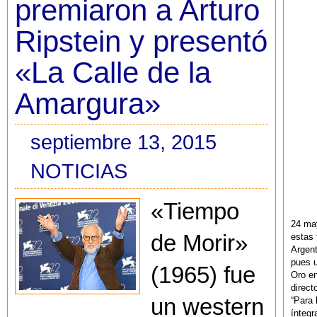
premiaron a Arturo
Ripstein y presentó
«La Calle de la
Amargura»
septiembre 13, 2015
NOTICIAS
«Tiempo
24 ma
de Morir»
estas 
Argent
pues u
(1965) fue
Oro en
direct
un western
“Para 
ínteg