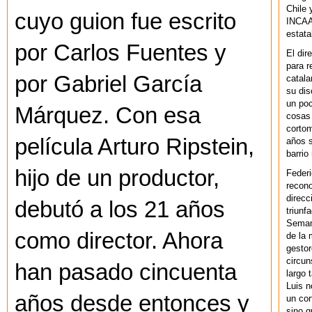
Chile 
cuyo guion fue escrito
INCAA 
estata
por Carlos Fuentes y
El dir
para r
por Gabriel García
catala
su dis
un po
Márquez. Con esa
cosas 
cortom
película Arturo Ripstein,
años s
barrio
hijo de un productor,
Federi
recono
direcc
debutó a los 21 años
triunf
Semana
como director. Ahora
de la 
gestor
circun
han pasado cincuenta
largo 
Luis n
años desde entonces y
un cor
sino q