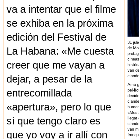
va a intentar que el filme
se exhiba en la próxima
edición del Festival de
31 jul
de Mol
La Habana: «Me cuesta
protag
cineas
creer que me vayan a
històr
van de
cland
dejar, a pesar de la
Amb gu
entrecomillada
pel·lí
decide
clande
«apertura», pero lo que
human
«Mestr
sí que tengo claro es
llegat 
clande
van ma
que yo voy a ir allí con
franq