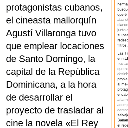
herman
protagonistas cubanos,
búsque
que él
el cineasta mallorquín
abando
clande
junto 
Agustí Villaronga tuvo
su pas
redesc
que emplear locaciones
filtros
Las T
de Santo Domingo, la
en «El
fiesta
que no
capital de la República
desinh
propia
Dominicana, a la hora
al mej
protag
encab
de desarrollar el
a la m
acompa
proyecto de trasladar al
cantan
salvaj
Banan
cine la novela «El Rey
el rep