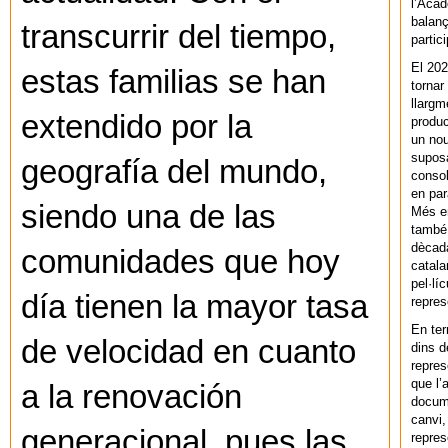
l’Acad
balanç
transcurrir del tiempo,
partic
El 202
estas familias se han
tornar
llargm
extendido por la
produc
un nou
supos
geografía del mundo,
consol
en par
siendo una de las
Més en
també 
dècada
comunidades que hoy
catala
pel·lí
día tienen la mayor tasa
repres
En ter
de velocidad en cuanto
dins d
repres
que l’
a la renovación
docum
canvi,
generacional, pues las
repres