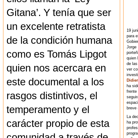
Gitana’. Y tenía que ser
un excelente retratista
19 jun
para e
de la condición humana
Gobie
Jorge 
como es Tomás Lipgot
porteñ
quien 
de las
quien nos acercara en
ver co
invest
este documental a los
Didier
ha sid
frente
rasgos distintivos, el
seguir
espaci
temperamento y el
breve
La dec
carácter propio de esta
ha pr
profes
progra
comunidad a través de