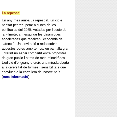
La repesca!
Un any més arriba La repesca!, un cicle
pensat per recuperar algunes de les
pel·lícules del 2025, votades per l’equip de
la Filmoteca, i esquivar les dinàmiques
accelerades que regeixen l’economia de
l’atenció. Una invitació a redescobrir
aquestes obres amb temps, en pantalla gran
i oferint un espai compartit entre propostes
de gran públic i altres de més minoritàries.
L’edició d’enguany ofereix una mirada oberta
a la diversitat de formes i sensibilitats que
conviuen a la cartellera del nostre país.
(
més informació
)