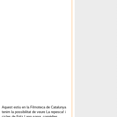
Aquest estiu en la Filmoteca de Catalunya
tenim la possibilitat de veure La repesca! i
cicles de Fritz Lang sonor, comèdies