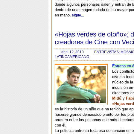
donde algunos personajes salen y entran de l
dentro de una imagen rodada en su mayor pa
en mano.
sigue...
«Hojas verdes de otoño»; d
creadores de Cine con Vec
abril 12, 2019
ENTREVISTAS
,
MOSAIC
LATINOAMERICANO
Estreno en A
Los conflict
diversa índo
núcleo de la
incursión en 
directores a
Midú
y
Fab
«Hojas ver
es la historia de un niño que ha tenido que ap
hacerse grande demasiado pronto por los pr
arrastra entre las personas que más directa
con él.
La película enfrenta toda esa contención emo