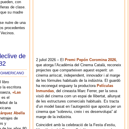
 pueden, con
ñeras de clase.
s que su madre
 se nutre de una
ros procedentes
 Vecinos.
declive de
2 juliol 2026 – El
Premi Pepón Coromina 2026
,
82
que atorga l’Acadèmia del Cinema Català, reconeix
projectes que comparteixen aquest esperit: un
INOAMERICANO
cinema arriscat, independent, innovador i al marge
de les fórmules habituals de la indústria. El guardó
 libro
ha reconegut enguany la productora
Películas
la escritora
Inmundas
, del cineasta Marc Ferrer, per la seva
Loaeza,
«Las
visió del cinema com un espai de llibertat, allunyat
»
es el
de les estructures comercials habituals. Es tracta
debut de la
d’un model basat en l’autogestió que aposta per un
exicana
cinema que “sobreviu, creix i es desenvolupa” al
árquez Abella
marge de la indústria.
metrajes de
es y
Coincidint amb la celebració de la Festa d’estiu,
a de los años 80