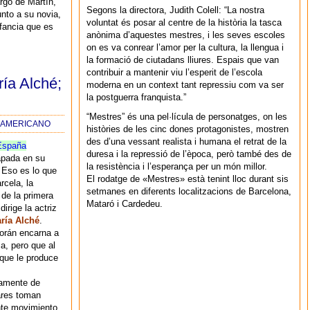
argo de Martín,
Segons la directora, Judith Colell: “La nostra
unto a su novia,
voluntat és posar al centre de la història la tasca
fancia que es
anònima d’aquestes mestres, i les seves escoles
on es va conrear l’amor per la cultura, la llengua i
la formació de ciutadans lliures. Espais que van
contribuir a mantenir viu l’esperit de l’escola
ría Alché;
moderna en un context tant repressiu com va ser
la postguerra franquista.”
“Mestres” és una pel·lícula de personatges, on les
NOAMERICANO
històries de les cinc dones protagonistes, mostren
des d’una vessant realista i humana el retrat de la
España
duresa i la repressió de l’època, però també des de
apada en su
la resistència i l’esperança per un món millor.
 Eso es lo que
El rodatge de «Mestres» està tenint lloc durant sis
rcela, la
setmanes en diferents localitzacions de Barcelona,
 de la primera
Mataró i Cardedeu.
dirige la actriz
ría Alché
.
rán encarna a
a, pero que al
que le produce
camente de
iares toman
nte movimiento,