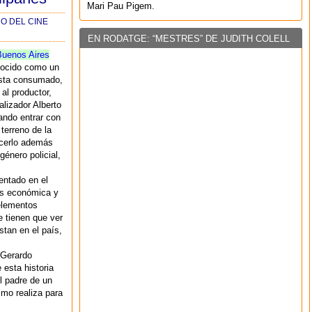
Mari Pau Pigem.
O DEL CINE
EN RODATGE: “MESTRES” DE JUDITH COLELL
Buenos Aires
nocido como un
sta consumado,
al productor,
alizador Alberto
ando entrar con
 terreno de la
acerlo además
género policial,
entado en el
sis económica y
 elementos
e tienen que ver
tan en el país,
 Gerardo
esta historia
el padre de un
imo realiza para