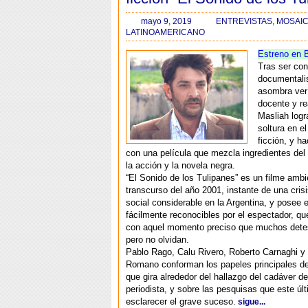
mayo 9, 2019
ENTREVISTAS
,
MOSAIC
LATINOAMERICANO
Estreno en 
Tras ser co
documentali
asombra ver 
docente y re
Masliah logr
soltura en el
ficción, y h
con una película que mezcla ingredientes del 
la acción y la novela negra.
“El Sonido de los Tulipanes” es un filme ambi
transcurso del año 2001, instante de una cri
social considerable en la Argentina, y posee
fácilmente reconocibles por el espectador, qu
con aquel momento preciso que muchos detes
pero no olvidan.
Pablo Rago, Calu Rivero, Roberto Carnaghi y
Romano conforman los papeles principales de 
que gira alrededor del hallazgo del cadáver d
periodista, y sobre las pesquisas que este últ
esclarecer el grave suceso.
sigue...