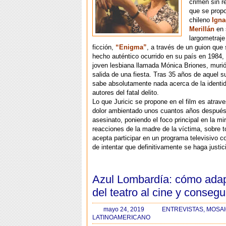
crimen sin r
que se propo
chileno
Igna
Merillán
en 
largometraje
ficción,
“Enigma”
, a través de un guion que 
hecho auténtico ocurrido en su país en 1984
joven lesbiana llamada Mónica Briones, murió
salida de una fiesta. Tras 35 años de aquel 
sabe absolutamente nada acerca de la identid
autores del fatal delito.
Lo que Juricic se propone en el film es atrave
dolor ambientado unos cuantos años después 
asesinato, poniendo el foco principal en la mi
reacciones de la madre de la víctima, sobre 
acepta participar en un programa televisivo co
de intentar que definitivamente se haga justic
Azul Lombardía: cómo adap
del teatro al cine y consegui
mayo 24, 2019
ENTREVISTAS
,
MOSAI
LATINOAMERICANO