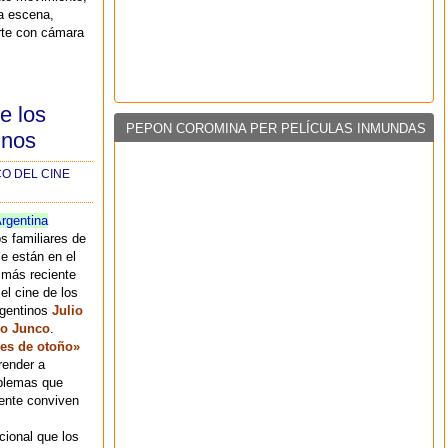
a escena,
rte con cámara
e los
PEPON COROMINA PER PELÍCULAS INMUNDAS
inos
O DEL CINE
rgentina
os familiares de
le están en el
 más reciente
el cine de los
rgentinos
Julio
io Junco
.
des de otoño»
render a
oblemas que
mente conviven
cional que los