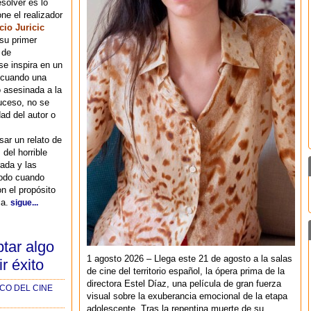
esolver es lo
ne el realizador
cio Juricic
su primer
 de
se inspira en un
, cuando una
 asesinada a la
suceso, no se
ad del autor o
sar un relato de
del horrible
rada y las
todo cuando
n el propósito
ia.
sigue...
tar algo
1 agosto 2026 – Llega este 21 de agosto a la salas
r éxito
de cine del territorio español, la ópera prima de la
directora Estel Díaz, una película de gran fuerza
CO DEL CINE
visual sobre la exuberancia emocional de la etapa
adolescente. Tras la repentina muerte de su