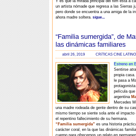
Y es que la mirada principal del film está a c
un artista nómade que regresa a las Sierras j
pero donde se encuentra a una amiga de la in
ahora madre soltera.
sigue...
“Familia sumergida”, de Ma
las dinámicas familiares
abril 26, 2019
CRíTICAS CINE LATI
Estreno en 
Sentirse atr
propia casa.
le pasa a Ma
protagonista
película que 
argentina
Ma
Mercedes Mo
una madre rodeada de gente dentro de su cas
mismo tiempo se siente sola ante el impacto 
el repentino fallecimiento de su hermana.
“Familia sumergida”
es una historia prácti
carácter coral, en la que las dinámicas famil
cuerpo para ofrecernos un relato en permane