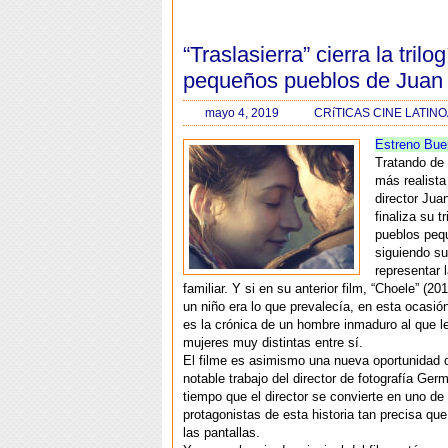
“Traslasierra” cierra la trilo
pequeños pueblos de Juan 
mayo 4, 2019
CRíTICAS CINE LATI
Estreno Bue
Tratando de 
más realista 
director Jua
finaliza su t
pueblos peq
siguiendo su 
representar 
familiar. Y si en su anterior film, “Choele” (20
un niño era lo que prevalecía, en esta ocasión
es la crónica de un hombre inmaduro al que l
mujeres muy distintas entre sí.
El filme es asimismo una nueva oportunidad d
notable trabajo del director de fotografía Germ
tiempo que el director se convierte en uno de 
protagonistas de esta historia tan precisa que
las pantallas.