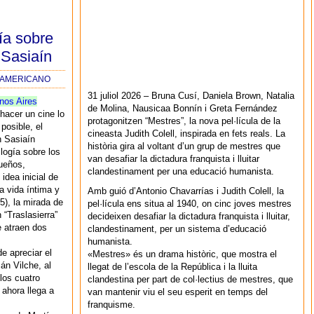
gía sobre
Sasiaín
NOAMERICANO
31 juliol 2026 – Bruna Cusí, Daniela Brown, Natalia
nos Aires
de Molina, Nausicaa Bonnín i Greta Fernández
hacer un cine lo
protagonitzen “Mestres”, la nova pel·lícula de la
posible, el
cineasta Judith Colell, inspirada en fets reals. La
n Sasiaín
història gira al voltant d’un grup de mestres que
rilogía sobre los
van desafiar la dictadura franquista i lluitar
ueños,
clandestinament per una educació humanista.
idea inicial de
la vida íntima y
Amb guió d’Antonio Chavarrías i Judith Colell, la
15), la mirada de
pel·lícula ens situa al 1940, on cinc joves mestres
 “Traslasierra”
decideixen desafiar la dictadura franquista i lluitar,
e atraen dos
clandestinament, per un sistema d’educació
humanista.
e apreciar el
«Mestres» és un drama històric, que mostra el
án Vilche, al
llegat de l’escola de la República i la lluita
los cuatro
clandestina per part de col·lectius de mestres, que
 ahora llega a
van mantenir viu el seu esperit en temps del
franquisme.