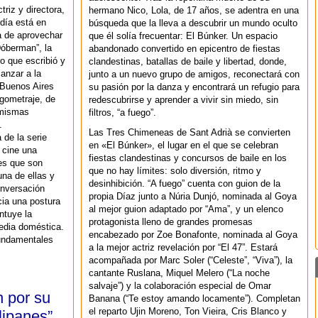
triz y directora,
hermano Nico, Lola, de 17 años, se adentra en una
día está en
búsqueda que la lleva a descubrir un mundo oculto
a de aprovechar
que él solía frecuentar: El Búnker. Un espacio
Dóberman”, la
abandonado convertido en epicentro de fiestas
ro que escribió y
clandestinas, batallas de baile y libertad, donde,
 lanzar a la
junto a un nuevo grupo de amigos, reconectará con
 Buenos Aires
su pasión por la danza y encontrará un refugio para
rgometraje, de
redescubrirse y aprender a vivir sin miedo, sin
s mismas
filtros, “a fuego”.
.
Las Tres Chimeneas de Sant Adrià se convierten
 de la serie
en «El Búnker», el lugar en el que se celebran
l cine una
fiestas clandestinas y concursos de baile en los
res que son
que no hay límites: solo diversión, ritmo y
na de ellas y
desinhibición. “A fuego” cuenta con guion de la
onversación
propia Díaz junto a Núria Dunjó, nominada al Goya
cia una postura
al mejor guion adaptado por “Ama”, y un elenco
ntuye la
protagonista lleno de grandes promesas
gedia doméstica.
encabezado por Zoe Bonafonte, nominada al Goya
fundamentales
a la mejor actriz revelación por “El 47”. Estará
acompañada por Marc Soler (“Celeste”, “Viva”), la
cantante Ruslana, Miquel Melero (“La noche
salvaje”) y la colaboración especial de Omar
h por su
Banana (“Te estoy amando locamente”). Completan
el reparto Ujin Moreno, Ton Vieira, Cris Blanco y
lipanes”