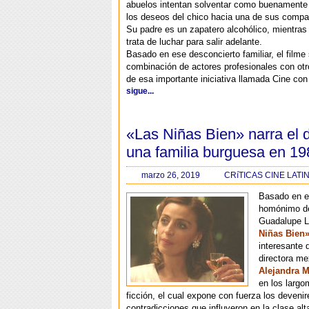
abuelos intentan solventar como buenamente
los deseos del chico hacia una de sus compa
Su padre es un zapatero alcohólico, mientra
trata de luchar para salir adelante.
Basado en ese desconcierto familiar, el filme
combinación de actores profesionales con ot
de esa importante iniciativa llamada Cine con
sigue...
«Las Niñas Bien» narra el 
una familia burguesa en 19
marzo 26, 2019
CRíTICAS CINE LAT
Basado en el
homónimo de 
Guadalupe 
Niñas Bien
interesante 
directora m
Alejandra M
en los largo
ficción, el cual expone con fuerza los devenir
contradicciones que influyeron en la clase alt