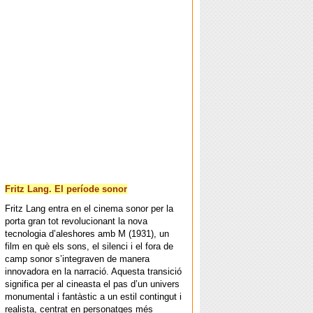
Fritz Lang. El període sonor
Fritz Lang entra en el cinema sonor per la
porta gran tot revolucionant la nova
tecnologia d’aleshores amb M (1931), un
film en què els sons, el silenci i el fora de
camp sonor s’integraven de manera
innovadora en la narració. Aquesta transició
significa per al cineasta el pas d’un univers
monumental i fantàstic a un estil contingut i
realista, centrat en personatges més