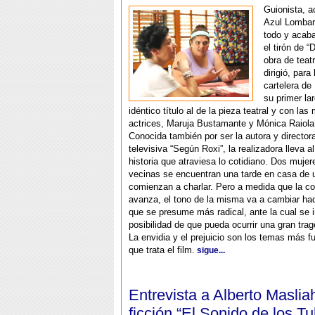
Guionista, ac
Azul Lombar
todo y acab
el tirón de “
obra de teat
dirigió, para
cartelera de
su primer la
idéntico título al de la pieza teatral y con la
actrices, Maruja Bustamante y Mónica Raiola
Conocida también por ser la autora y directora
televisiva “Según Roxi”, la realizadora lleva a
historia que atraviesa lo cotidiano. Dos muje
vecinas se encuentran una tarde en casa de u
comienzan a charlar. Pero a medida que la c
avanza, el tono de la misma va a cambiar ha
que se presume más radical, ante la cual se i
posibilidad de que pueda ocurrir una gran tra
La envidia y el prejuicio son los temas más 
que trata el film.
sigue...
Entrevista a Alberto Maslia
ficción “El Sonido de los Tu