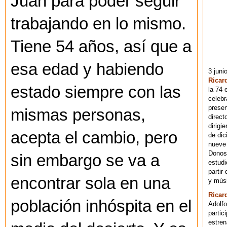
Juan para poder seguir
trabajando en lo mismo.
Tiene 54 años, así que a
esa edad y habiendo
3 juni
Ricar
estado siempre con las
la 74 
celebr
presen
mismas personas,
direct
dirigi
acepta el cambio, pero
de dic
nueve 
Donost
sin embargo se va a
estudi
partir
encontrar sola en una
y músi
Ricar
población inhóspita en el
Adolfo
partic
estren