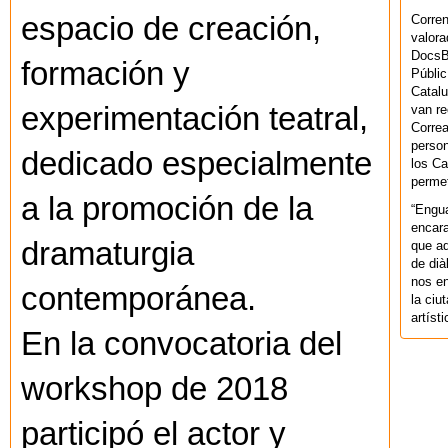
espacio de creación,
Corren
valora
DocsBa
formación y
Públic
Catalu
experimentación teatral,
van re
Correa
person
dedicado especialmente
los Ca
permet
a la promoción de la
“Engu
encara
dramaturgia
que aq
de dià
nos en
contemporánea.
la ciu
artíst
En la convocatoria del
workshop de 2018
participó el actor y