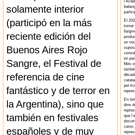
l’Acad
solamente interior
balanç
partic
(participó en la más
El 202
tornar
llargm
reciente edición del
produc
un nou
Buenos Aires Rojo
supos
consol
en par
Sangre, el Festival de
Més en
també 
referencia de cine
dècada
catala
pel·lí
fantástico y de terror en
repres
En ter
la Argentina), sino que
dins d
repres
también en festivales
que l’
docum
canvi,
españoles y de muy
repres