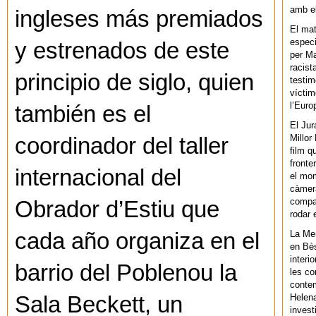
amb el
ingleses más premiados
El mat
especi
y estrenados de este
per Ma
racist
principio de siglo, quien
testim
víctim
l’Euro
también es el
El Jur
Millor
coordinador del taller
film q
fronte
internacional del
el mom
càmera
compar
Obrador d’Estiu que
rodar 
cada año organiza en el
La Men
en Bès
interi
barrio del Poblenou la
les co
contem
Sala Beckett, un
Helena
invest