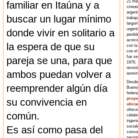
21 ma
familiar en Itaúna y a
cineas
argent
buscar un lugar mínimo
trabaj
largom
urgent
donde vivir en solitario a
perdid
acrece
la espera de que su
con la
con el
fue se
pareja se una, para que
1976,
revisi
ambos puedan volver a
asesin
Desde 
reemprender algún día
Bueno
federa
proye
su convivencia en
ubica
ofrece
común.
célebr
ingeni
social
Es así como pasa del
convoc
nacion