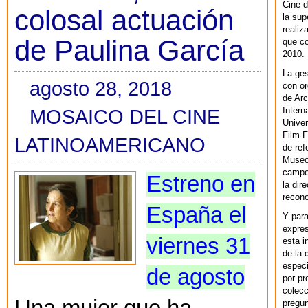
Cine d
colosal actuación
la sup
realiz
de Paulina García
que co
2010.
La ges
agosto 28, 2018
con or
de Arc
MOSAICO DEL CINE
Intern
Univer
Film F
LATINOAMERICANO
de ref
Museo
campo 
Estreno en
la dir
recono
España el
Y par
expres
viernes 31
esta i
de la 
especi
de agosto
por pr
colecc
Una mujer que ha
pregun