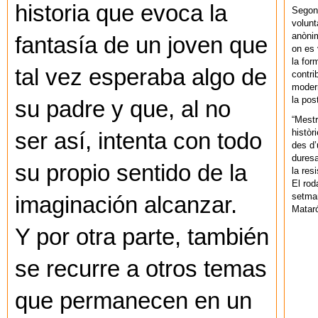
historia que evoca la
Segons
volunt
anònim
fantasía de un joven que
on es 
la for
tal vez esperaba algo de
contri
modern
la pos
su padre y que, al no
“Mestr
històr
ser así, intenta con todo
des d’
duresa
su propio sentido de la
la res
El rod
setman
imaginación alcanzar.
Mataró
Y por otra parte, también
se recurre a otros temas
que permanecen en un