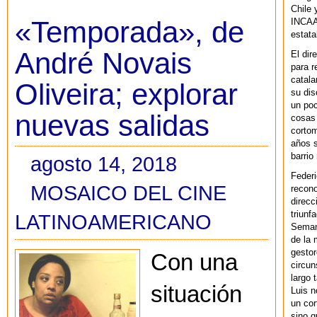
Chile 
«Temporada», de
INCAA 
estata
André Novais
El dir
para r
catala
Oliveira; explorar
su dis
un po
nuevas salidas
cosas 
cortom
años s
barrio
agosto 14, 2018
Federi
MOSAICO DEL CINE
recono
direcc
triunf
LATINOAMERICANO
Semana
de la 
gestor
Con una
circun
largo 
situación
Luis n
un cor
sino q