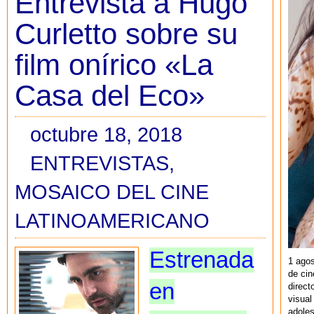
Entrevista a Hugo
Curletto sobre su
film onírico «La
Casa del Eco»
octubre 18, 2018
ENTREVISTAS
,
MOSAICO DEL CINE
LATINOAMERICANO
Estrenada
1 agos
de cin
en
direct
visual
adoles