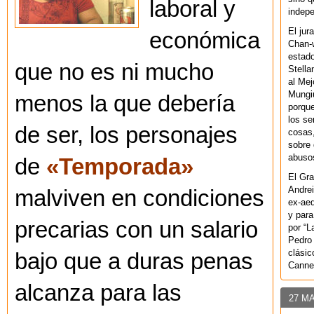
laboral y
indepe
El jur
económica
Chan-w
estad
que no es ni mucho
Stella
al Mej
Mungiu
menos la que debería
porque
los se
de ser, los personajes
cosas,
sobre 
abusos
de
«Temporada»
El Gra
Andrei
malviven en condiciones
ex-aeq
y para
precarias con un salario
por “L
Pedro 
clásic
bajo que a duras penas
Canne
alcanza para las
27 M