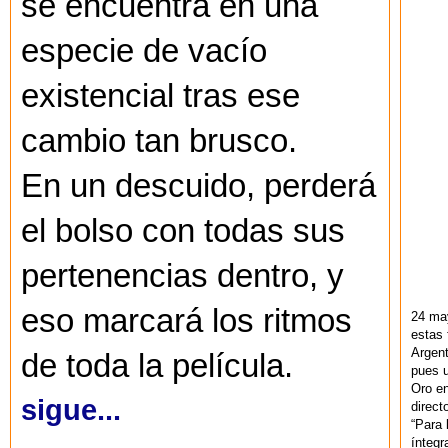
se encuentra en una
especie de vacío
existencial tras ese
cambio tan brusco.
En un descuido, perderá
el bolso con todas sus
pertenencias dentro, y
eso marcará los ritmos
24 ma
estas 
Argent
de toda la película.
pues u
Oro en
sigue...
direct
“Para 
ínteg