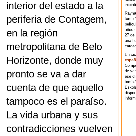
interior del estado a la
iniciat
Raymu
periferia de Contagem,
tambié
pelícu
años d
en la región
27 de 
una he
metropolitana de Belo
cargad
En cu
Horizonte, donde muy
españ
Compos
pronto se va a dar
de ver
ese dí
tambié
cuenta de que aquello
Eskol
dispo
tampoco es el paraíso.
inform
La vida urbana y sus
contradicciones vuelven