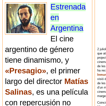
Estrenada
en
Argentina
El cine
argentino de género
2 juli
que at
projec
tiene dinamismo, y
cinema
de les
«Presagio»
, el primer
ha re
Inmu
visió 
largo del director
Matías
de les
d’un m
Salinas
, es una película
cinema
marge 
con repercusión no
Coinci