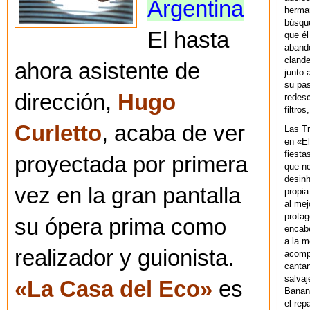
Argentina
herman
búsque
El hasta
que él
abando
clande
ahora asistente de
junto 
su pas
dirección,
Hugo
redesc
filtros
Curletto
, acaba de ver
Las T
en «El
fiesta
proyectada por primera
que no
desinh
vez en la gran pantalla
propia
al mej
protag
su ópera prima como
encab
a la m
realizador y guionista.
acompa
cantan
salvaj
«La Casa del Eco»
es
Banan
el rep