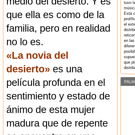
medio del desierto. Y es
tuvo l
música
que ella es como de la
Está 
prolíf
el ext
familia, pero en realidad
distri
retice
no lo es.
en las
difere
posibi
«La novia del
supues
que pl
desierto»
es una
distri
película profunda en el
PALM
sentimiento y estado de
ánimo de esta mujer
madura que de repente