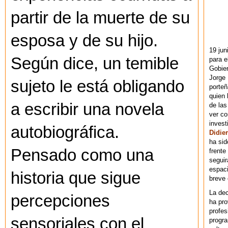
partir de la muerte de su
esposa y de su hijo.
19 jun
Según dice, un temible
para e
Gobie
Jorge 
sujeto le está obligando
porteñ
quien 
a escribir una novela
de las
ver co
invest
autobiográfica.
Didier
ha sid
Pensado como una
frente
seguir
espaci
historia que sigue
breve
La dec
percepciones
ha pr
profes
sensoriales con el
progra