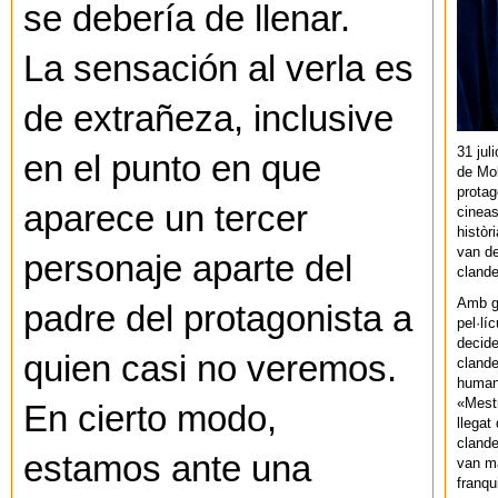
se debería de llenar.
La sensación al verla es
de extrañeza, inclusive
31 jul
en el punto en que
de Mol
protag
aparece un tercer
cineas
històr
van de
personaje aparte del
cland
Amb gu
padre del protagonista a
pel·lí
decide
quien casi no veremos.
clande
human
«Mestr
En cierto modo,
llegat 
clande
estamos ante una
van ma
franq