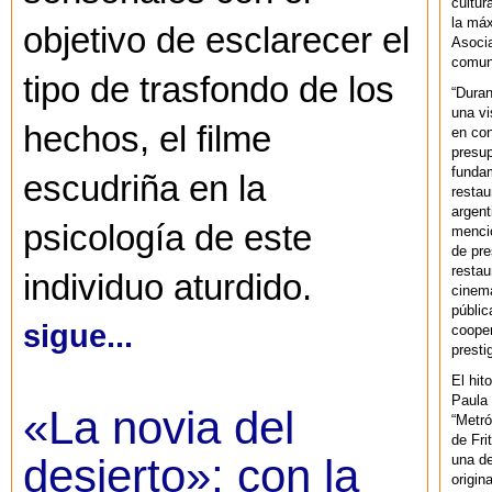
cultur
la máx
objetivo de esclarecer el
Asoci
comuni
tipo de trasfondo de los
“Duran
una vi
hechos, el filme
en con
presup
fundam
escudriña en la
restau
argent
psicología de este
mencio
de pre
restau
individuo aturdido.
cinema
públic
sigue...
cooper
presti
El hit
Paula 
«La novia del
“Metró
de Fri
desierto»; con la
una de
origin