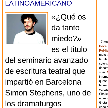
LATINOAMERICANO
«¿Qué os
da tanto
miedo?»
17 mai
DocsB
es el título
Pel·lí
revisi
del seminario avanzado
la tri
coloni
denomi
de escritura teatral que
suec
intern
impartió en Barcelona
qüesti
la sev
va pas
Simon Stephens, uno de
Chall
el seu
los dramaturgos
Greta 
escola