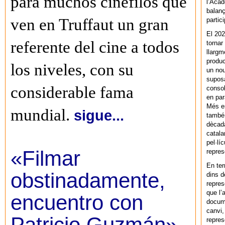
para muchos cinéfilos que
l’Acad
balanç
ven en Truffaut un gran
partic
El 202
referente del cine a todos
tornar
llargm
produc
los niveles, con su
un nou
supos
considerable fama
consol
en par
Més en
mundial.
sigue...
també 
dècada
catala
pel·lí
«Filmar
repres
En ter
obstinadamente,
dins d
repres
que l’
encuentro con
docum
canvi,
Patricio Guzmán»
repres