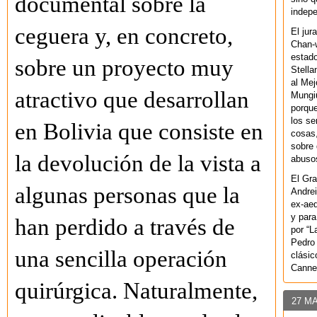
documental sobre la
indepe
ceguera y, en concreto,
El jur
Chan-w
estad
sobre un proyecto muy
Stella
al Mej
atractivo que desarrollan
Mungiu
porque
los se
en Bolivia que consiste en
cosas,
sobre 
la devolución de la vista a
abusos
El Gra
algunas personas que la
Andrei
ex-aeq
y para
han perdido a través de
por “L
Pedro 
una sencilla operación
clásic
Canne
quirúrgica. Naturalmente,
27 M