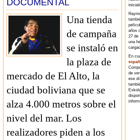
DOCUMENTAL
iniciat
Raymu
Una tienda
tambié
pelícu
años d
de campaña
27 de 
una he
se instaló en
cargad
En cu
la plaza de
españ
Compos
mercado de El Alto, la
de ver
ese dí
tambié
ciudad boliviana que se
Eskol
dispo
alza 4.000 metros sobre el
inform
nivel del mar. Los
realizadores piden a los