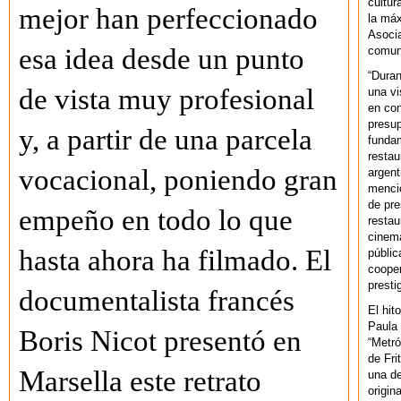
cultur
mejor han perfeccionado
la máx
Asoci
esa idea desde un punto
comuni
“Duran
de vista muy profesional
una vi
en con
presup
y, a partir de una parcela
fundam
restau
vocacional, poniendo gran
argent
mencio
de pre
empeño en todo lo que
restau
cinema
hasta ahora ha filmado. El
públic
cooper
presti
documentalista francés
El hit
Paula 
Boris Nicot presentó en
“Metró
de Fri
Marsella este retrato
una de
origin