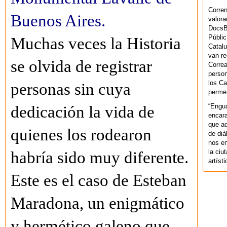
Corren
Buenos Aires.
valora
DocsBa
Públic
Muchas veces la Historia
Catalu
van re
se olvida de registrar
Correa
person
los Ca
personas sin cuya
permet
“Engu
dedicación la vida de
encara
que aq
quienes los rodearon
de dià
nos en
la ciu
habría sido muy diferente.
artíst
Este es el caso de Esteban
Maradona, un enigmático
y hermético galeno que