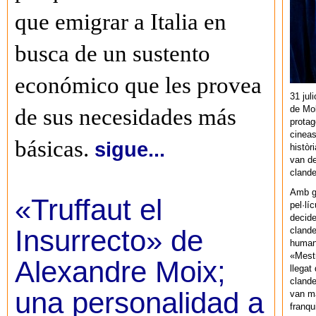
que emigrar a Italia en
busca de un sustento
económico que les provea
31 jul
de Mol
de sus necesidades más
protag
cineas
básicas.
sigue...
històr
van de
cland
Amb gu
«Truffaut el
pel·lí
decide
Insurrecto» de
clande
human
«Mestr
Alexandre Moix;
llegat 
clande
una personalidad a
van ma
franq