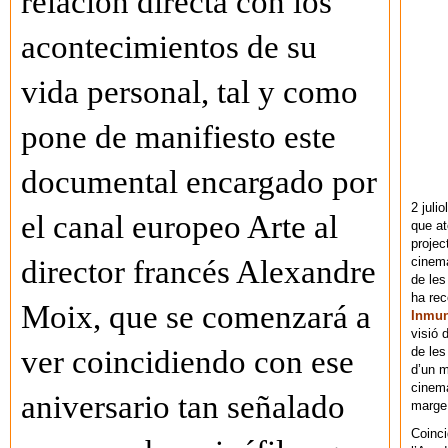
relación directa con los
acontecimientos de su
vida personal, tal y como
pone de manifiesto este
documental encargado por
2 juli
el canal europeo Arte al
que at
projec
cinema
director francés Alexandre
de les
ha re
Moix, que se comenzará a
Inmu
visió 
de les
ver coincidiendo con ese
d’un m
cinema
aniversario tan señalado
marge 
Coinci