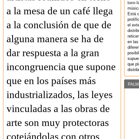
tuvo l
a la mesa de un café llega
música
Está 
prolíf
a la conclusión de que de
el ext
distri
alguna manera se ha de
retice
en las
difere
dar respuesta a la gran
posibi
supues
incongruencia que supone
que pl
distri
que en los países más
PALM
industrializados, las leyes
vinculadas a las obras de
arte son muy protectoras
cotejándolas con otros