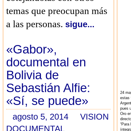
temas que preocupan más
a las personas.
sigue...
«Gabor»,
documental en
Bolivia de
Sebastián Alfie:
24 ma
«Sí, se puede»
estas 
Argent
pues u
Oro en
agosto 5, 2014
VISION
direct
“Para 
DOCUMENTAL
ínteg