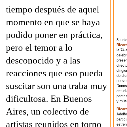
tiempo después de aquel
momento en que se haya
podido poner en práctica,
3 juni
pero el temor a lo
Ricar
la 74 
celebr
desconocido y a las
presen
direct
reacciones que eso pueda
dirigi
de dic
nueve 
suscitar son una traba muy
Donost
estudi
dificultosa. En Buenos
partir
y músi
Aires, un colectivo de
Ricar
Adolfo
partic
artistas reunidos en torno
estren