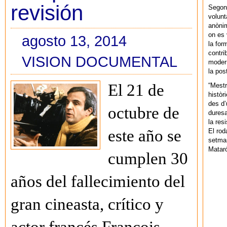
revisión
Segons
volunt
anònim
on es 
agosto 13, 2014
la for
contri
VISION DOCUMENTAL
modern
la pos
El 21 de
“Mestr
històr
des d’
octubre de
duresa
la res
este año se
El rod
setman
Mataró
cumplen 30
años del fallecimiento del
gran cineasta, crítico y