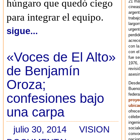
húngaro que quedó ciego
21 ma
cineas
argent
para integrar el equipo.
trabaj
largom
sigue...
urgent
perdid
acrece
con la
con el
«Voces de El Alto»
fue se
1976,
de Benjamín
revisi
asesin
Oroza;
Desde 
Bueno
confesiones bajo
federa
proye
ubica
una carpa
ofrece
célebr
ingeni
julio 30, 2014
VISION
social
convoc
nacion