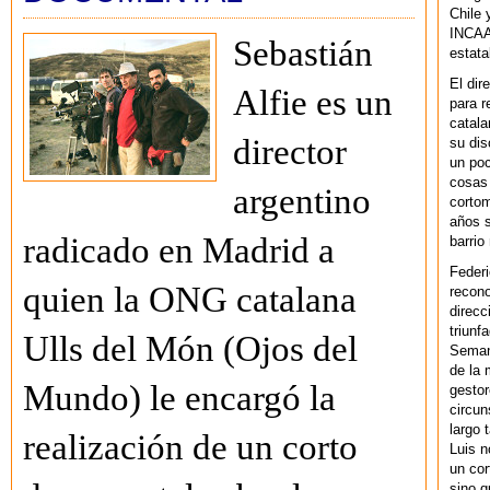
Chile 
INCAA 
Sebastián
estata
El dir
Alfie es un
para r
catala
director
su dis
un po
cosas 
argentino
cortom
años s
radicado en Madrid a
barrio
Federi
quien la ONG catalana
recono
direcc
triunf
Ulls del Món (Ojos del
Semana
de la 
Mundo) le encargó la
gestor
circun
largo 
realización de un corto
Luis n
un cor
sino q