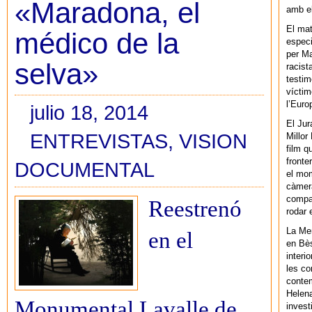
«Maradona, el
amb el
El mat
médico de la
especi
per Ma
selva»
racist
testim
víctim
l’Euro
julio 18, 2014
El Jur
ENTREVISTAS
,
VISION
Millor
film q
fronte
DOCUMENTAL
el mom
càmera
compar
Reestrenó
rodar 
La Men
en el
en Bès
interi
les co
contem
Helena
Monumental Lavalle de
invest