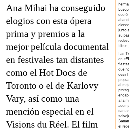
herman
Ana Mihai ha conseguido
búsque
que él
elogios con esta ópera
abando
clande
junto 
prima y premios a la
su pas
redesc
mejor película documental
filtros
Las T
en festivales tan distantes
en «El
fiesta
que no
como el Hot Docs de
desinh
propia
Toronto o el de Karlovy
al mej
protag
encab
Vary, así como una
a la m
acompa
mención especial en el
cantan
salvaj
Banan
Visions du Réel. El film
el rep