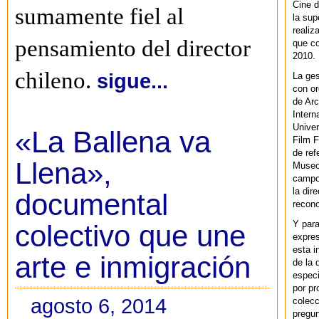
Cine d
sumamente fiel al
la sup
realiz
pensamiento del director
que co
2010.
chileno.
sigue...
La ges
con or
de Arc
Intern
Univer
«La Ballena va
Film F
de ref
Llena»,
Museo
campo 
la dir
documental
recono
Y par
colectivo que une
expres
esta i
arte e inmigración
de la 
especi
por pr
agosto 6, 2014
colecc
pregun