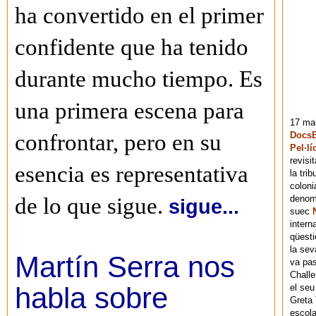
ha convertido en el primer
confidente que ha tenido
durante mucho tiempo. Es
una primera escena para
17 mai
DocsB
confrontar, pero en su
Pel·lí
revisi
esencia es representativa
la tri
coloni
denomi
de lo que sigue.
sigue...
suec
intern
qüesti
la sev
Martín Serra nos
va pas
Chall
habla sobre
el seu
Greta 
escola