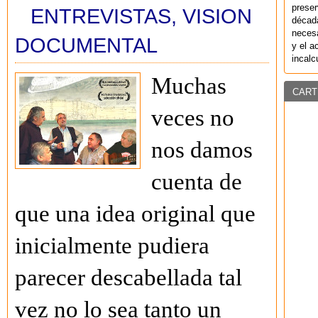
preser
ENTREVISTAS
,
VISION
década
necesa
DOCUMENTAL
y el a
incalc
Muchas
CART
veces no
nos damos
cuenta de
que una idea original que
inicialmente pudiera
parecer descabellada tal
vez no lo sea tanto un