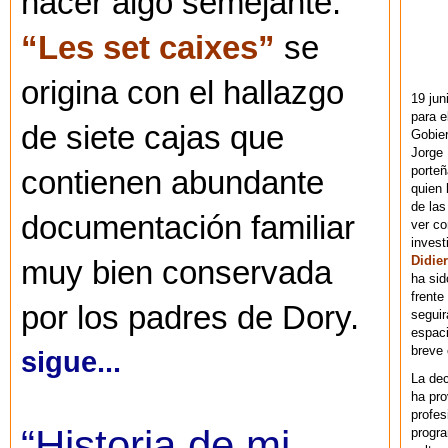
hacer algo semejante.
“Les set caixes”
se
origina con el hallazgo
19 jun
para e
de siete cajas que
Gobie
Jorge 
porteñ
contienen abundante
quien 
de las
documentación familiar
ver co
invest
Didier
muy bien conservada
ha sid
frente
por los padres de Dory.
seguir
espaci
breve
sigue...
La dec
ha pr
profes
“Historia de mi
progra