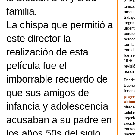
21 ma
cineas
familia.
argent
trabaj
La chispa que permitió a
largom
urgent
perdid
este director la
acrece
con la
realización de esta
con el
fue se
1976,
película fue el
revisi
asesin
imborrable recuerdo de
Desde 
Bueno
que sus amigos de
federa
proye
ubica
infancia y adolescencia
ofrece
célebr
acusaban a su padre en
ingeni
social
convoc
los años 50s del siglo
nacion