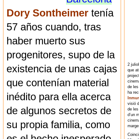
Dory Sontheimer
tenía
57 años cuando, tras
haber muerto sus
progenitores, supo de la
2 juli
existencia de unas cajas
que at
projec
que contenían material
cinema
de les
ha re
inédito para ella acerca
Inmu
visió 
de algunos secretos de
de les
d’un m
cinema
su propia familia, como
marge 
Coinci
es el hecho inesperado