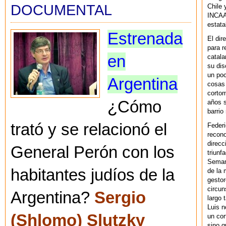
DOCUMENTAL
Chile 
INCAA 
estata
Estrenada
El dir
para r
en
catala
su dis
un po
Argentina
cosas 
cortom
¿Cómo
años s
barrio
trató y se relacionó el
Federi
recono
direcc
General Perón con los
triunf
Semana
habitantes judíos de la
de la 
gestor
circun
Argentina?
Sergio
largo 
Luis n
(Shlomo) Slutzky
un cor
sino q