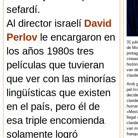
sefardí.
Al director israelí
David
Perlov
le encargaron en
31 jul
de Mol
los años 1980s tres
protag
cineas
películas que tuvieran
històr
van de
cland
que ver con las minorías
Amb gu
pel·lí
lingüísticas que existen
decide
clande
en el país, pero él de
human
«Mestr
llegat 
esa triple encomienda
clande
van ma
solamente logró
franq