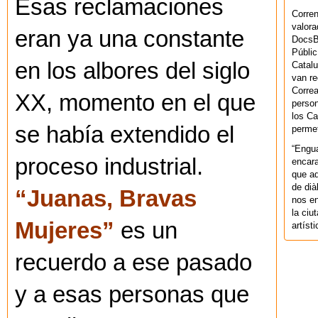
Esas reclamaciones
Corren
valora
eran ya una constante
DocsBa
Públic
en los albores del siglo
Catalu
van re
Correa
XX, momento en el que
person
los Ca
se había extendido el
permet
“Engu
proceso industrial.
encara
que aq
de dià
“Juanas, Bravas
nos en
la ciu
Mujeres”
es un
artíst
recuerdo a ese pasado
y a esas personas que