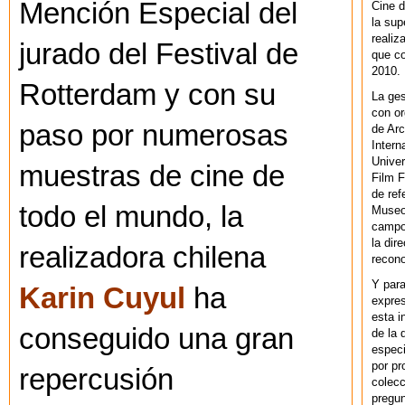
Mención Especial del
Cine d
la sup
realiz
jurado del Festival de
que co
2010.
Rotterdam y con su
La ges
con or
paso por numerosas
de Arc
Intern
Univer
muestras de cine de
Film F
de ref
todo el mundo, la
Museo
campo 
la dir
realizadora chilena
recono
Y par
Karin Cuyul
ha
expres
esta i
conseguido una gran
de la 
especi
por pr
repercusión
colecc
pregun