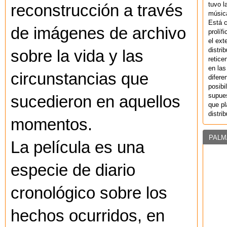
tuvo l
reconstrucción a través
música
Está 
de imágenes de archivo
prolíf
el ext
distri
sobre la vida y las
retice
en las
circunstancias que
difere
posibi
supues
sucedieron en aquellos
que pl
distri
momentos.
PALM
La película es una
especie de diario
cronológico sobre los
hechos ocurridos, en