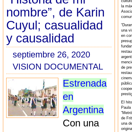
cultur
la máx
nombre”, de Karin
Asoci
comuni
Cuyul; casualidad
“Duran
una vi
y causalidad
en con
presup
fundam
restau
septiembre 26, 2020
argent
mencio
VISION DOCUMENTAL
de pre
restau
cinema
Estrenada
públic
cooper
en
presti
El hit
Argentina
Paula 
“Metró
de Fri
Con una
una de
origin