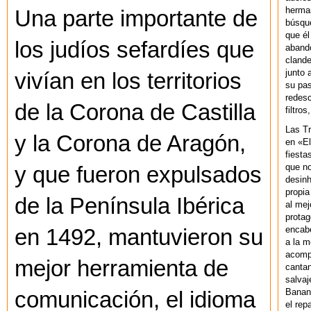
herman
Una parte importante de
búsque
que él
los judíos sefardíes que
abando
clande
junto 
vivían en los territorios
su pas
redesc
de la Corona de Castilla
filtros
Las T
y la Corona de Aragón,
en «El
fiesta
que no
y que fueron expulsados
desinh
propia
de la Península Ibérica
al mej
protag
encab
en 1492, mantuvieron su
a la m
acompa
mejor herramienta de
cantan
salvaj
Banan
comunicación, el idioma
el rep