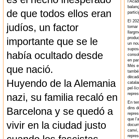
l’Acad
balanç
de que todos ellos eran
partic
El 202
judíos, un factor
tornar
llargm
produc
importante que se le
un nou
supos
había ocultado desde
consol
en par
Més en
que nació.
també 
dècada
Huyendo de la Alemania
catala
pel·lí
repres
nazi, su familia recaló en
En ter
dins d
Barcelona y se quedó a
repres
que l’
vivir en la ciudad justo
docum
canvi,
repres