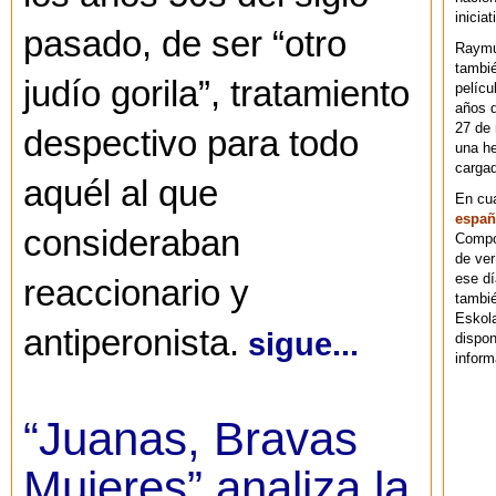
iniciat
pasado, de ser “otro
Raymu
tambié
judío gorila”, tratamiento
pelícu
años d
27 de 
despectivo para todo
una he
cargad
aquél al que
En cu
españ
consideraban
Compos
de ver
ese dí
reaccionario y
tambié
Eskol
antiperonista.
sigue...
dispo
inform
“Juanas, Bravas
Mujeres” analiza la