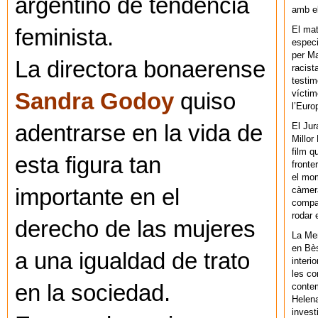
argentino de tendencia
amb el
El mat
feminista.
especi
per Ma
La directora bonaerense
racist
testim
víctim
Sandra Godoy
quiso
l’Euro
adentrarse en la vida de
El Jur
Millor
film q
esta figura tan
fronte
el mom
importante en el
càmera
compar
rodar 
derecho de las mujeres
La Men
en Bès
a una igualdad de trato
interi
les co
en la sociedad.
contem
Helena
invest