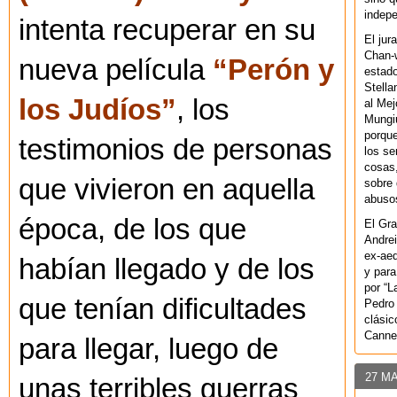
indepe
intenta recuperar en su
El jur
Chan-w
nueva película
“Perón y
estad
Stella
los Judíos”
, los
al Mej
Mungiu
porque
testimonios de personas
los se
cosas,
que vivieron en aquella
sobre 
abusos
época, de los que
El Gra
Andrei
ex-aeq
habían llegado y de los
y para
por “L
que tenían dificultades
Pedro 
clásic
Canne
para llegar, luego de
27 M
unas terribles guerras