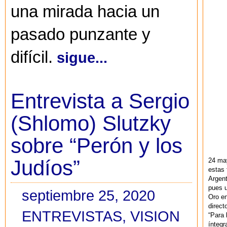
una mirada hacia un
pasado punzante y
difícil.
sigue...
Entrevista a Sergio
(Shlomo) Slutzky
sobre “Perón y los
Judíos”
24 ma
estas 
Argent
pues u
septiembre 25, 2020
Oro en
direct
ENTREVISTAS
,
VISION
“Para 
ínteg