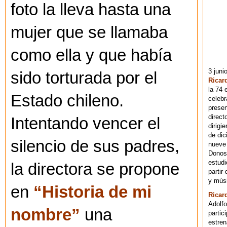
foto la lleva hasta una
mujer que se llamaba
como ella y que había
3 juni
sido torturada por el
Ricar
la 74 
Estado chileno.
celebr
presen
direct
Intentando vencer el
dirigi
de dic
silencio de sus padres,
nueve 
Donost
estudi
la directora se propone
partir
y músi
en
“Historia de mi
Ricar
Adolfo
nombre”
una
partic
estren