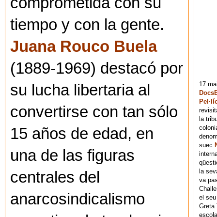
comprometida con su
tiempo y con la gente.
Juana Rouco Buela
(1889-1969) destacó por
17 mai
su lucha libertaria al
DocsB
Pel·lí
convertirse con tan sólo
revisi
la tri
coloni
15 años de edad, en
denomi
suec
una de las figuras
intern
qüesti
la sev
centrales del
va pas
Chall
anarcosindicalismo
el seu
Greta 
escola