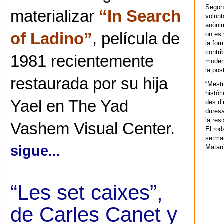
Segons
materializar
“In Search
volunt
anònim
of Ladino”
, película de
on es 
la for
contri
1981 recientemente
modern
la pos
restaurada por su hija
“Mestr
històr
Yael en The Yad
des d’
duresa
la res
Vashem Visual Center.
El rod
setman
sigue...
Mataró
“Les set caixes”,
de Carles Canet y