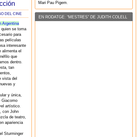
cción
Mari Pau Pigem.
SO DEL CINE
EN RODATGE: “MESTRES” DE JUDITH COLELL
n Argentina
 quien se toma
cesario para
as películas
osa interesante
e alimenta el
inéfilo que
amos dentro.
sta, tan
mentos,
 vista del
nuevas y
lar y única,
de Giacomo
l artístico.
, con John
zcla de teatro,
en apariencia
el Sturminger