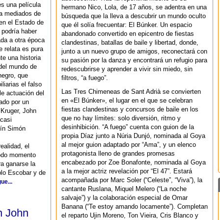
es una película
hermano Nico, Lola, de 17 años, se adentra en una
a mediados de
búsqueda que la lleva a descubrir un mundo oculto
en el Estado de
que él solía frecuentar: El Búnker. Un espacio
o podría haber
abandonado convertido en epicentro de fiestas
ada a otra época
clandestinas, batallas de baile y libertad, donde,
e relata es pura
junto a un nuevo grupo de amigos, reconectará con
e una historia
su pasión por la danza y encontrará un refugio para
 del mundo de
redescubrirse y aprender a vivir sin miedo, sin
negro, que
filtros, “a fuego”.
iarias el falso
Las Tres Chimeneas de Sant Adrià se convierten
e actuación del
en «El Búnker», el lugar en el que se celebran
ado por un
fiestas clandestinas y concursos de baile en los
 Kruger, John
que no hay límites: solo diversión, ritmo y
casi
desinhibición. “A fuego” cuenta con guion de la
uín Simón
propia Díaz junto a Núria Dunjó, nominada al Goya
al mejor guion adaptado por “Ama”, y un elenco
ealidad, el
protagonista lleno de grandes promesas
 todo momento
encabezado por Zoe Bonafonte, nominada al Goya
ra ganarse la
a la mejor actriz revelación por “El 47”. Estará
blo Escobar y de
acompañada por Marc Soler (“Celeste”, “Viva”), la
ue...
cantante Ruslana, Miquel Melero (“La noche
salvaje”) y la colaboración especial de Omar
Banana (“Te estoy amando locamente”). Completan
n John
el reparto Ujin Moreno, Ton Vieira, Cris Blanco y