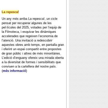
La repesca!
Un any més arriba La repesca!, un cicle
pensat per recuperar algunes de les
pel·lícules del 2025, votades per l’equip de
la Filmoteca, i esquivar les dinàmiques
accelerades que regeixen l’economia de
l’atenció. Una invitació a redescobrir
aquestes obres amb temps, en pantalla gran
i oferint un espai compartit entre propostes
de gran públic i altres de més minoritàries.
L’edició d’enguany ofereix una mirada oberta
a la diversitat de formes i sensibilitats que
conviuen a la cartellera del nostre país.
(
més informació
)