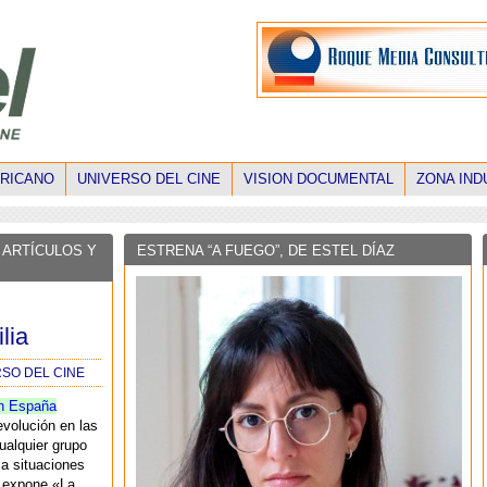
ERICANO
UNIVERSO DEL CINE
VISION DOCUMENTAL
ZONA IND
 ARTÍCULOS Y
ESTRENA “A FUEGO”, DE ESTEL DÍAZ
lia
RSO DEL CINE
n España
volución en las
ualquier grupo
 a situaciones
 expone «La