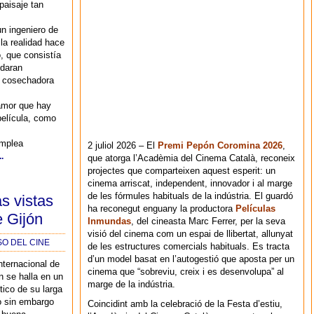
paisaje tan
un ingeniero de
la realidad hace
, que consistía
edaran
r cosechadora
amor que hay
película, como
emplea
2 juliol 2026 – El
Premi Pepón Coromina 2026
,
.
que atorga l’Acadèmia del Cinema Català, reconeix
projectes que comparteixen aquest esperit: un
cinema arriscat, independent, innovador i al marge
de les fórmules habituals de la indústria. El guardó
s vistas
ha reconegut enguany la productora
Películas
e Gijón
Inmundas
, del cineasta Marc Ferrer, per la seva
visió del cinema com un espai de llibertat, allunyat
SO DEL CINE
de les estructures comercials habituals. Es tracta
d’un model basat en l’autogestió que aposta per un
Internacional de
cinema que “sobreviu, creix i es desenvolupa” al
n se halla en un
marge de la indústria.
ico de su larga
ro sin embargo
Coincidint amb la celebració de la Festa d’estiu,