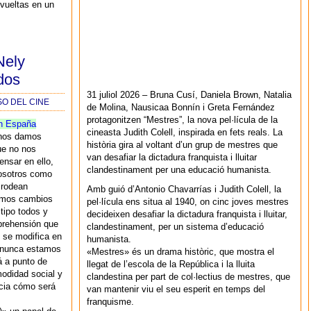
nvueltas en un
Nely
dos
31 juliol 2026 – Bruna Cusí, Daniela Brown, Natalia
SO DEL CINE
de Molina, Nausicaa Bonnín i Greta Fernández
protagonitzen “Mestres”, la nova pel·lícula de la
n España
cineasta Judith Colell, inspirada en fets reals. La
 nos damos
història gira al voltant d’un grup de mestres que
ue no nos
van desafiar la dictadura franquista i lluitar
nsar en ello,
clandestinament per una educació humanista.
nosotros como
 rodean
Amb guió d’Antonio Chavarrías i Judith Colell, la
amos cambios
pel·lícula ens situa al 1940, on cinc joves mestres
 tipo todos y
decideixen desafiar la dictadura franquista i lluitar,
prehensión que
clandestinament, per un sistema d’educació
e se modifica en
humanista.
d nunca estamos
«Mestres» és un drama històric, que mostra el
á a punto de
llegat de l’escola de la República i la lluita
modidad social y
clandestina per part de col·lectius de mestres, que
acia cómo será
van mantenir viu el seu esperit en temps del
franquisme.