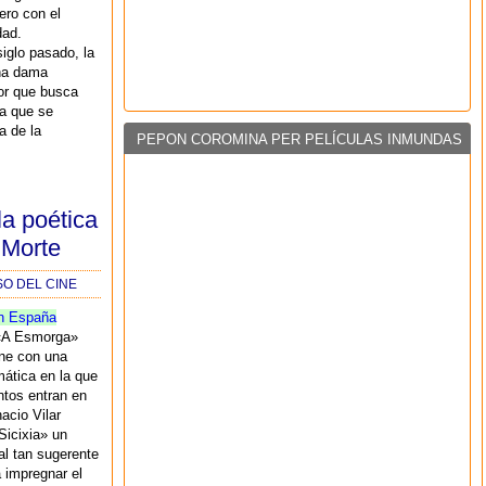
ero con el
dad.
iglo pasado, la
una dama
or que busca
na que se
ia de la
PEPON COROMINA PER PELÍCULAS INMUNDAS
la poética
 Morte
SO DEL CINE
n España
 «A Esmorga»
ine con una
mática en la que
ntos entran en
nacio Vilar
Sicixia» un
al tan sugerente
 impregnar el