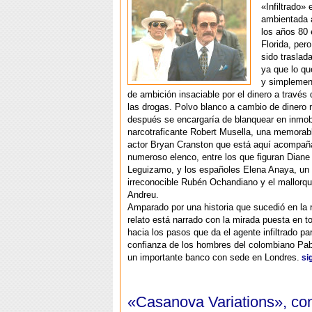
«Infiltrado» 
ambientada 
los años 80 
Florida, per
sido traslad
ya que lo qu
y simplement
de ambición insaciable por el dinero a través
las drogas. Polvo blanco a cambio de dinero 
después se encargaría de blanquear en inmobil
narcotraficante Robert Musella, una memorabl
actor Bryan Cranston que está aquí acompañ
numeroso elenco, entre los que figuran Diane
Leguizamo, y los españoles Elena Anaya, un 
irreconocible Rubén Ochandiano y el mallorq
Andreu.
Amparado por una historia que sucedió en la r
relato está narrado con la mirada puesta en
hacia los pasos que da el agente infiltrado pa
confianza de los hombres del colombiano Pa
un importante banco con sede en Londres.
sig
«Casanova Variations», co