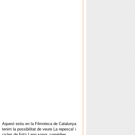
Aquest estiu en la Filmoteca de Catalunya
tenim la possibilitat de veure La repesca! i
cicles de Fritz Lang sonor, comèdies