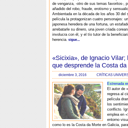
de venganza, -otro de sus temas favoritos-, p
añadido del robo, fraude, erotismo y sensuali
Ambientada en la década de los años 30 del s
película la protagonizan cuatro personajes: 
japonesa heredera de una fortuna, un estafad
arrebatarle su dinero, una joven criada corea
involucra con él, y el tío tutor de la beneficiar
herencia.
sigue...
«Sicixia», de Ignacio Vilar; 
que desprende la Costa da
diciembre 3, 2016
CRÍTICAS UNIVER
Estrenada e
El autor de
regresa al c
película dra
los sentimie
conflicto. Ig
emplea en «
entorno visu
como lo es la Costa da Morte en Galicia, para