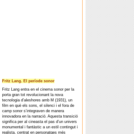
Fritz Lang. El període sonor
Fritz Lang entra en el cinema sonor per la
porta gran tot revolucionant la nova
tecnologia d’aleshores amb M (1931), un
film en què els sons, el silenci i el fora de
camp sonor s’integraven de manera
innovadora en la narració. Aquesta transició
significa per al cineasta el pas d’un univers
monumental i fantàstic a un estil contingut i
realista, centrat en personatges més