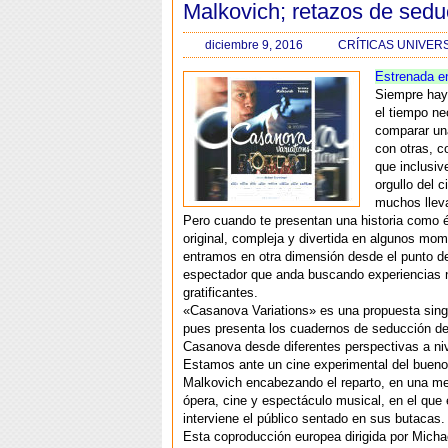
Malkovich; retazos de sedu
diciembre 9, 2016
CRÍTICAS UNIVER
Estrenada e
Siempre hay
el tiempo ne
comparar un
con otras, c
que inclusiv
orgullo del c
muchos llev
Pero cuando te presentan una historia como é
original, compleja y divertida en algunos mo
entramos en otra dimensión desde el punto de
espectador que anda buscando experiencias 
gratificantes.
«Casanova Variations» es una propuesta singu
pues presenta los cuadernos de seducción 
Casanova desde diferentes perspectivas a nive
Estamos ante un cine experimental del bueno
Malkovich encabezando el reparto, en una me
ópera, cine y espectáculo musical, en el que 
interviene el público sentado en sus butacas.
Esta coproducción europea dirigida por Micha