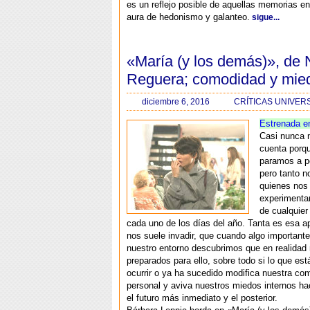
es un reflejo posible de aquellas memorias e
aura de hedonismo y galanteo.
sigue...
«María (y los demás)», de 
Reguera; comodidad y mie
diciembre 6, 2016
CRÍTICAS UNIVER
Estrenada e
Casi nunca
cuenta porq
paramos a pe
pero tanto 
quienes nos
experiment
de cualquier
cada uno de los días del año. Tanta es esa a
nos suele invadir, que cuando algo important
nuestro entorno descubrimos que en realida
preparados para ello, sobre todo si lo que est
ocurrir o ya ha sucedido modifica nuestra co
personal y aviva nuestros miedos internos h
el futuro más inmediato y el posterior.