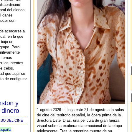
traordinario
oral del elenco
el danés
nocer con
.
 de acercarse a
gual, en la que
 bajo un
grupo. Pero
initivamente
e temas
r los intentos
os celos.
ad que aquí se
to de configurar
nston y
 dinero
1 agosto 2026 – Llega este 21 de agosto a la salas
de cine del territorio español, la ópera prima de la
directora Estel Díaz, una película de gran fuerza
RSO DEL CINE
visual sobre la exuberancia emocional de la etapa
España
adolescente. Tras la repentina muerte de su