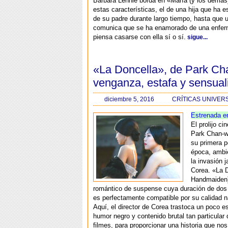
Bárbara Lennie borda en «María (y los demás
estas características, el de una hija que ha e
de su padre durante largo tiempo, hasta que u
comunica que se ha enamorado de una enfer
piensa casarse con ella sí o sí.
sigue...
«La Doncella», de Park Ch
venganza, estafa y sensual
diciembre 5, 2016
CRÍTICAS UNIVER
Estrenada e
El prolijo c
Park Chan-w
su primera p
época, ambi
la invasión 
Corea. «La 
Handmaiden)
romántico de suspense cuya duración de dos
es perfectamente compatible por su calidad na
Aquí, el director de Corea trastoca un poco es
humor negro y contenido brutal tan particular
filmes, para proporcionar una historia que no