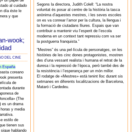
)» un papel de
Segons la directora, Judith Colell: “La nostra
stado al cuidado
voluntat és posar al centre de la història la tasca
n día éste le
anònima d’aquestes mestres, i les seves escoles
mera y que
on es va conrear l’amor per la cultura, la llengua i
la formació de ciutadans lliures. Espais que van
contribuir a mantenir viu l’esperit de l’escola
moderna en un context tant repressiu com va ser
an-wook;
la postguerra franquista.”
idad
“Mestres” és una pel·lícula de personatges, on les
històries de les cinc dones protagonistes, mostren
SO DEL CINE
des d’una vessant realista i humana el retrat de la
duresa i la repressió de l’època, però també des de
n España
la resistència i l’esperança per un món millor.
ineasta coreano
El rodatge de «Mestres» està tenint lloc durant sis
ook presenta
setmanes en diferents localitzacions de Barcelona,
elícula de
Mataró i Cardedeu.
entada durante
japonesa de
Doncella» (The
 es un drama
 horas y media
rrativa.
e estilo de
 que tienen sus
s sigue hablando