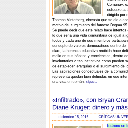
Comuna», ex
esfuerzo act
dirigido por 
Thomas Vinterberg, cineasta que se dio a co
motivo del surgimiento del famoso Dogma 95
Se puede decir que este relato hace intentos
lo que sería una vida comunitaria de igual a i
todos y cada uno de sus miembros participan
concepto de valores democráticos dentro del 
claro, la herencia educativa recibida hace def
mella en sus hábitos y conciencias, dentro d
involuntarios o tan instintivos como pueden se
de establecer jerarquías o el surgimiento de l
Las aspiraciones conceptuales de la comunid
representa quedan bien definidas en ese inten
una vida en común.
sigue...
«Infiltrado», con Bryan Cra
Diane Kruger; dinero y más
diciembre 15, 2016
CRÍTICAS UNIVE
Estreno en 