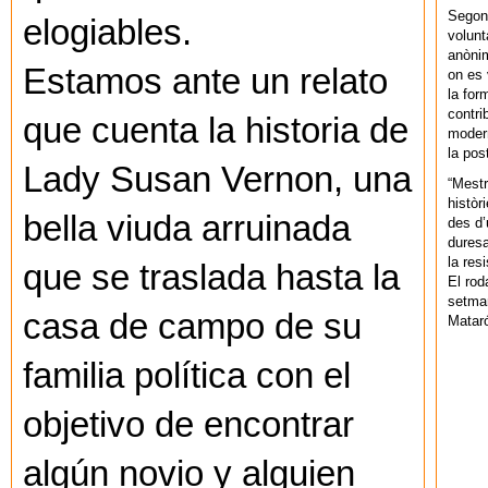
Segons
elogiables.
volunt
anònim
Estamos ante un relato
on es 
la for
contri
que cuenta la historia de
modern
la pos
Lady Susan Vernon, una
“Mestr
històr
bella viuda arruinada
des d’
duresa
la res
que se traslada hasta la
El rod
setman
casa de campo de su
Mataró
familia política con el
objetivo de encontrar
algún novio y alguien