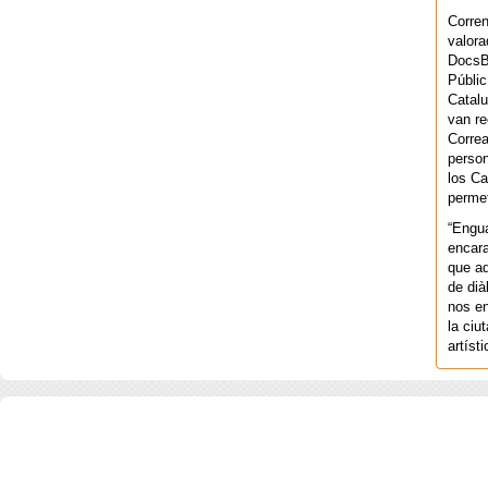
Corren
valora
DocsBa
Públic
Catalu
van re
Correa
person
los Ca
permet
“Engu
encara
que aq
de dià
nos en
la ciu
artíst
COPYRIGHT 2026 ©AGENCIA 
BARCELONA. CATALUNYA. - A