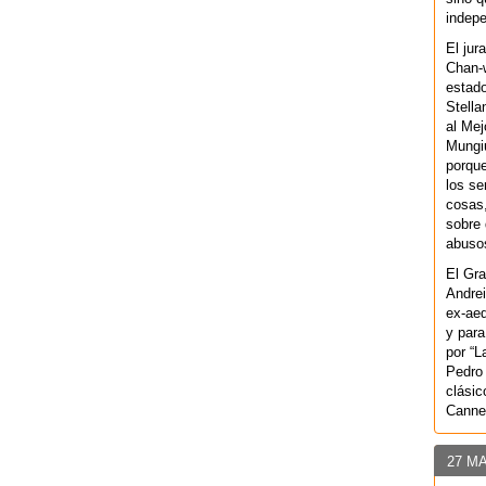
indepe
El jur
Chan-w
estad
Stella
al Mej
Mungiu
porque
los se
cosas,
sobre 
abusos
El Gra
Andrei
ex-aeq
y para
por “L
Pedro 
clásic
Canne
27 M