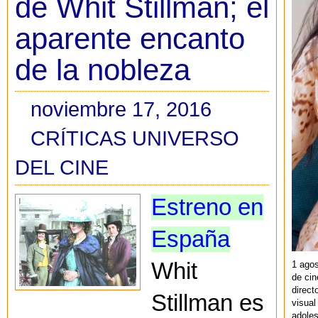
de Whit Stillman; el
aparente encanto
de la nobleza
noviembre 17, 2016
CRÍTICAS UNIVERSO
DEL CINE
Estreno en
España
Whit
1 agos
de cin
direct
Stillman es
visual
adoles