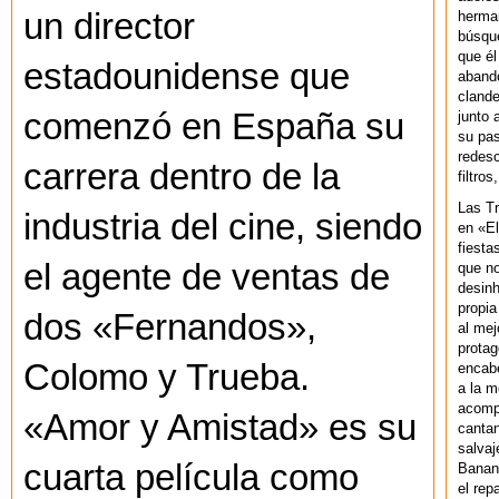
un director
herman
búsque
que él
estadounidense que
abando
clande
comenzó en España su
junto 
su pas
redesc
carrera dentro de la
filtros
Las T
industria del cine, siendo
en «El
fiesta
el agente de ventas de
que no
desinh
propia
dos «Fernandos»,
al mej
protag
Colomo y Trueba.
encab
a la m
acompa
«Amor y Amistad» es su
cantan
salvaj
cuarta película como
Banan
el rep