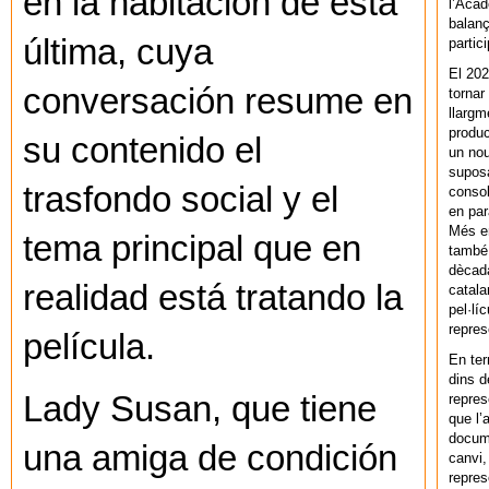
en la habitación de esta
l’Acad
balanç
última, cuya
partic
El 202
conversación resume en
tornar
llargm
produc
su contenido el
un nou
supos
trasfondo social y el
consol
en par
Més en
tema principal que en
també 
dècada
realidad está tratando la
catala
pel·lí
repres
película.
En ter
dins d
Lady Susan, que tiene
repres
que l’
docum
una amiga de condición
canvi,
repres