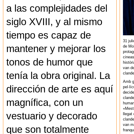
a las complejidades del
siglo XVIII, y al mismo
tiempo es capaz de
31 jul
mantener y mejorar los
de Mol
protag
cineas
tonos de humor que
històr
van de
tenía la obra original. La
cland
Amb gu
dirección de arte es aquí
pel·lí
decide
clande
magnífica, con un
human
«Mestr
vestuario y decorado
llegat 
clande
van ma
que son totalmente
franq