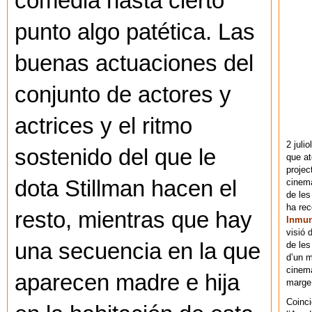
comedia hasta cierto
punto algo patética. Las
buenas actuaciones del
conjunto de actores y
actrices y el ritmo
2 juli
sostenido del que le
que at
projec
dota Stillman hacen el
cinema
de les
ha re
resto, mientras que hay
Inmu
visió 
una secuencia en la que
de les
d’un m
cinema
aparecen madre e hija
marge 
Coinci