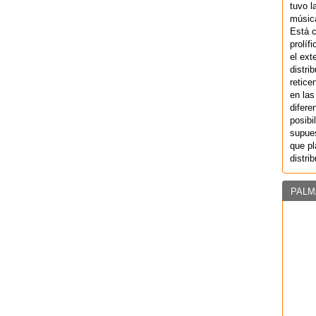
tuvo l
música
Está 
prolíf
el ext
distri
retice
en las
difere
posibi
supues
que pl
distri
PALM