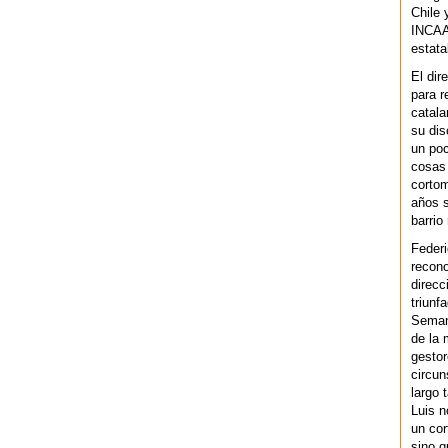
Chile 
INCAA 
estata
El dir
para r
catala
su dis
un po
cosas 
cortom
años s
barrio
Federi
recono
direcc
triunf
Semana
de la 
gestor
circun
largo 
Luis n
un cor
sino q