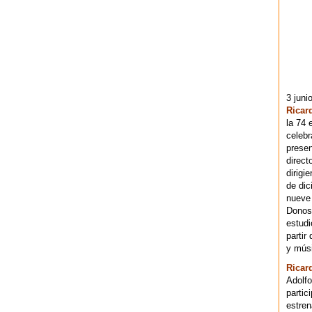
3 juni
Ricar
la 74 
celebr
presen
direct
dirigi
de dic
nueve 
Donost
estudi
partir
y músi
Ricar
Adolfo
partic
estren