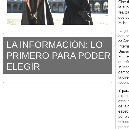
Cine d
la sup
realiz
que co
2010.
La ges
con or
de Arc
LA INFORMACIÓN: LO
Intern
Univer
PRIMERO PARA PODER
Film F
de ref
ELEGIR
Museo
campo 
la dir
recono
Y par
expres
esta i
de la 
especi
por pr
colecc
pregun