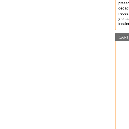
preser
década
necesa
y el a
incalc
CART