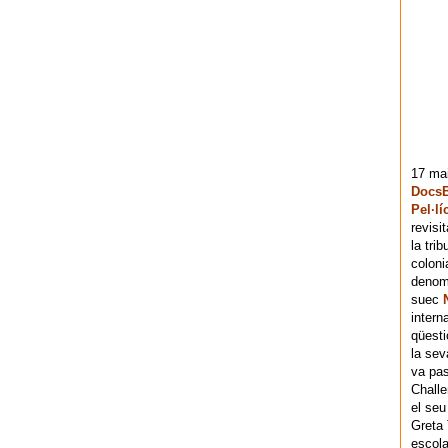
17 mai
DocsB
Pel·lí
revisi
la tri
coloni
denomi
suec
intern
qüesti
la sev
va pas
Chall
el seu
Greta 
escola