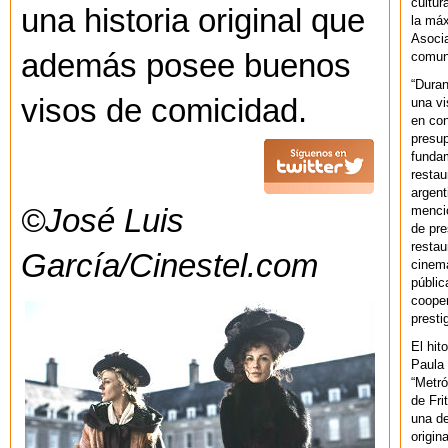
cultur
una historia original que
la máx
Asoci
además posee buenos
comuni
“Duran
visos de comicidad.
una vi
en con
presup
fundam
restau
argent
mencio
©José Luis
de pre
restau
García/Cinestel.com
cinema
públic
cooper
presti
El hit
Paula 
“Metró
de Fri
una de
origin