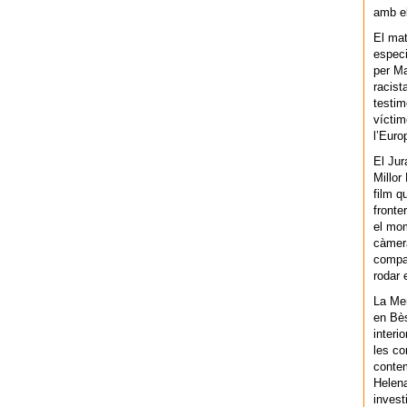
amb el
El mat
especi
per Ma
racist
testim
víctim
l’Euro
El Jur
Millor
film q
fronte
el mom
càmera
compar
rodar 
La Men
en Bès
interi
les co
contem
Helena
invest