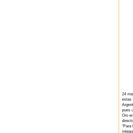
24 ma
estas 
Argent
pues u
Oro en
direct
“Para 
ínteg