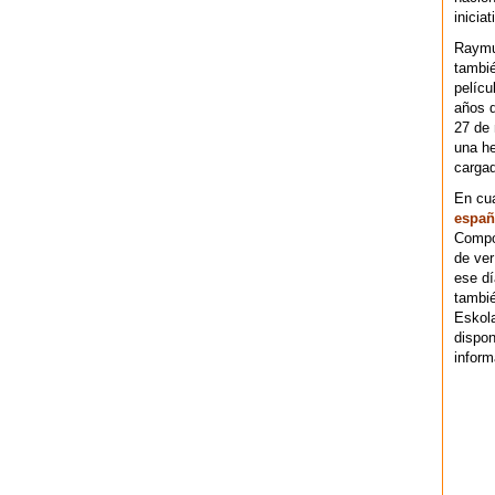
iniciat
Raymu
tambié
pelícu
años d
27 de 
una he
cargad
En cu
españ
Compos
de ver
ese dí
tambié
Eskol
dispo
inform