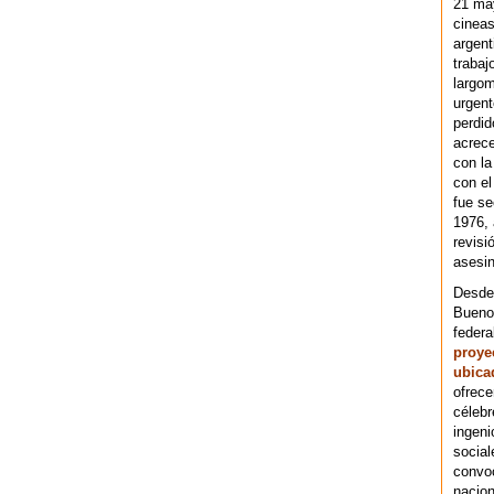
21 ma
cineas
argent
trabaj
largom
urgent
perdid
acrece
con la
con el
fue se
1976,
revisi
asesin
Desde 
Bueno
federa
proye
ubica
ofrece
célebr
ingeni
social
convoc
nacion