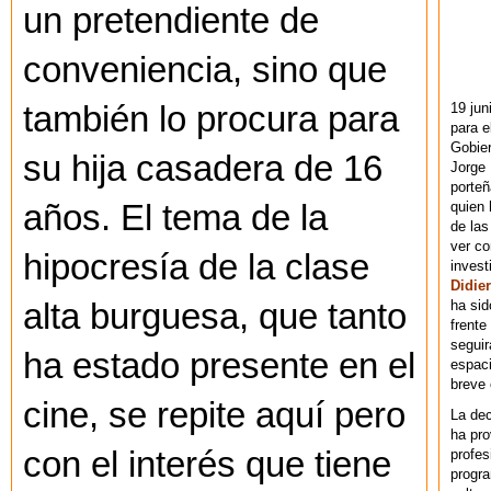
un pretendiente de
conveniencia, sino que
19 jun
también lo procura para
para e
Gobie
su hija casadera de 16
Jorge 
porteñ
quien 
años. El tema de la
de las
ver co
hipocresía de la clase
invest
Didier
ha sid
alta burguesa, que tanto
frente
seguir
ha estado presente en el
espaci
breve
cine, se repite aquí pero
La dec
ha pr
con el interés que tiene
profes
progra