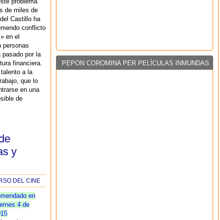
este problema
s de miles de
del Castillo ha
emendo conflicto
» en el
n personas
 pasado por la
ura financiera.
PEPON COROMINA PER PELÍCULAS INMUNDAS
talento a la
rabajo, que lo
trarse en una
sible de
 de
as y
RSO DEL CINE
omendado en
ernes 4 de
015