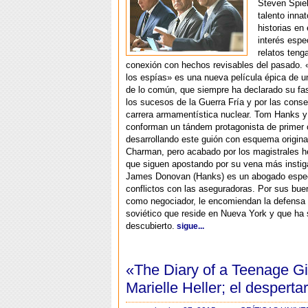
Steven Spiel
talento inna
historias en 
interés espe
relatos teng
conexión con hechos revisables del pasado. 
los espías» es una nueva película épica de u
de lo común, que siempre ha declarado su fa
los sucesos de la Guerra Fría y por las cons
carrera armamentística nuclear. Tom Hanks 
conforman un tándem protagonista de primer 
desarrollando este guión con esquema origina
Charman, pero acabado por los magistrales 
que siguen apostando por su vena más instig
James Donovan (Hanks) es un abogado espec
conflictos con las aseguradoras. Por sus bue
como negociador, le encomiendan la defensa
soviético que reside en Nueva York y que ha 
descubierto.
sigue...
«The Diary of a Teenage Gi
Marielle Heller; el desperta