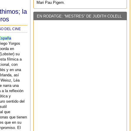
Mari Pau Pigem.
thimos; la
EN RODATGE: “MESTRES” DE JUDITH COLELL
eros
SO DEL CINE
España
griego Yorgos
borda en
(Lobster) su
sta fílmica a
cional, con
glés y en una
Irlanda, así
l Weisz, Léa
me narra una
a la reflexión
ética y
ro sentido del
util
al que
zonas que tienen
es que en su
mpromiso. El