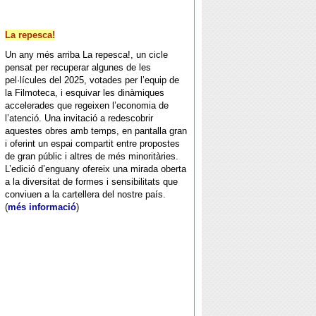
La repesca!
Un any més arriba La repesca!, un cicle
pensat per recuperar algunes de les
pel·lícules del 2025, votades per l’equip de
la Filmoteca, i esquivar les dinàmiques
accelerades que regeixen l’economia de
l’atenció. Una invitació a redescobrir
aquestes obres amb temps, en pantalla gran
i oferint un espai compartit entre propostes
de gran públic i altres de més minoritàries.
L’edició d’enguany ofereix una mirada oberta
a la diversitat de formes i sensibilitats que
conviuen a la cartellera del nostre país.
(
més informació
)