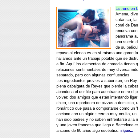
Estreno en 
Amena, diver
catártica, l
coral de Dan
renueva con 
panorama au
una suerte d
de su películ
repaso al elenco es en sí mismo una garantí
hallamos ante un trabajo potable que se disfru
a fin. Aquí los elementos de comedia tienen 
relaciones sentimentales de muy diversa índo
separado, pero con algunas confluencias.
Los ingredientes previos a saber son, un Rey
plena cabalgata de Reyes que pierde la cabe
abandona el desfile para adentrarse entre el p
volver; dos amigos que están intentando liga
chica, una repartidora de pizzas a domicilio; 
romántico que pasa a comportarse como un ‘f
anciana con un algún secreto muy oculto; un
han sido padres y no saben enfrentarse a la n
y una joven francesa que llega a Barcelona e
anciano de 90 años algo escéptico.
sigue...