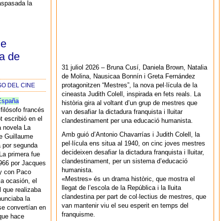
raspasada la
me
ra de
31 juliol 2026 – Bruna Cusí, Daniela Brown, Natalia
de Molina, Nausicaa Bonnín i Greta Fernández
protagonitzen “Mestres”, la nova pel·lícula de la
SO DEL CINE
cineasta Judith Colell, inspirada en fets reals. La
España
història gira al voltant d’un grup de mestres que
 filósofo francés
van desafiar la dictadura franquista i lluitar
t escribió en el
clandestinament per una educació humanista.
la novela La
Amb guió d’Antonio Chavarrías i Judith Colell, la
ue Guillaume
pel·lícula ens situa al 1940, on cinc joves mestres
a por segunda
decideixen desafiar la dictadura franquista i lluitar,
 La primera fue
clandestinament, per un sistema d’educació
1966 por Jacques
humanista.
 y con Paco
«Mestres» és un drama històric, que mostra el
la ocasión, el
llegat de l’escola de la República i la lluita
l que realizaba
clandestina per part de col·lectius de mestres, que
nunciaba la
van mantenir viu el seu esperit en temps del
se convertían en
franquisme.
 que hace