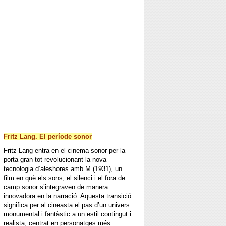
Fritz Lang. El període sonor
Fritz Lang entra en el cinema sonor per la
porta gran tot revolucionant la nova
tecnologia d’aleshores amb M (1931), un
film en què els sons, el silenci i el fora de
camp sonor s’integraven de manera
innovadora en la narració. Aquesta transició
significa per al cineasta el pas d’un univers
monumental i fantàstic a un estil contingut i
realista, centrat en personatges més