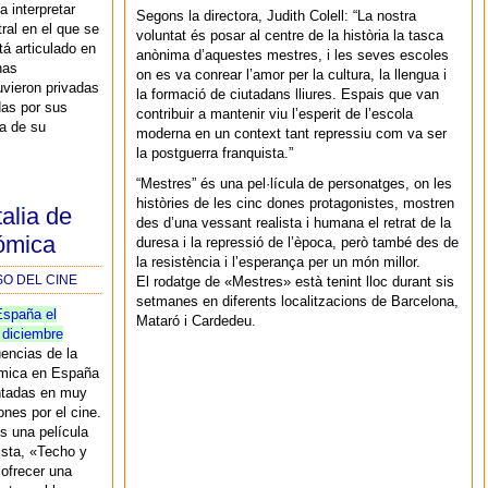
 interpretar
Segons la directora, Judith Colell: “La nostra
tral en el que se
voluntat és posar al centre de la història la tasca
tá articulado en
anònima d’aquestes mestres, i les seves escoles
has
on es va conrear l’amor per la cultura, la llengua i
uvieron privadas
la formació de ciutadans lliures. Espais que van
das por sus
contribuir a mantenir viu l’esperit de l’escola
ra de su
moderna en un context tant repressiu com va ser
la postguerra franquista.”
“Mestres” és una pel·lícula de personatges, on les
històries de les cinc dones protagonistes, mostren
alia de
des d’una vessant realista i humana el retrat de la
nómica
duresa i la repressió de l’època, però també des de
la resistència i l’esperança per un món millor.
SO DEL CINE
El rodatge de «Mestres» està tenint lloc durant sis
setmanes en diferents localitzacions de Barcelona,
España el
Mataró i Cardedeu.
 diciembre
encias de la
ómica en España
ntadas en muy
nes por el cine.
s una película
lista, «Techo y
ofrecer una