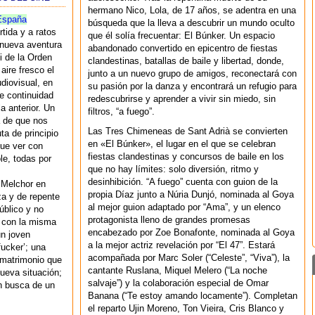
hermano Nico, Lola, de 17 años, se adentra en una
España
búsqueda que la lleva a descubrir un mundo oculto
tida y a ratos
que él solía frecuentar: El Búnker. Un espacio
a nueva aventura
abandonado convertido en epicentro de fiestas
i de la Orden
clandestinas, batallas de baile y libertad, donde,
aire fresco el
junto a un nuevo grupo de amigos, reconectará con
diovisual, en
su pasión por la danza y encontrará un refugio para
e continuidad
redescubrirse y aprender a vivir sin miedo, sin
a anterior. Un
filtros, “a fuego”.
a de que nos
Las Tres Chimeneas de Sant Adrià se convierten
ta de principio
en «El Búnker», el lugar en el que se celebran
que ver con
fiestas clandestinas y concursos de baile en los
le, todas por
que no hay límites: solo diversión, ritmo y
desinhibición. “A fuego” cuenta con guion de la
 Melchor en
propia Díaz junto a Núria Dunjó, nominada al Goya
za y de repente
al mejor guion adaptado por “Ama”, y un elenco
úblico y no
protagonista lleno de grandes promesas
r con la misma
encabezado por Zoe Bonafonte, nominada al Goya
un joven
a la mejor actriz revelación por “El 47”. Estará
ucker’; una
acompañada por Marc Soler (“Celeste”, “Viva”), la
 matrimonio que
cantante Ruslana, Miquel Melero (“La noche
ueva situación;
salvaje”) y la colaboración especial de Omar
n busca de un
Banana (“Te estoy amando locamente”). Completan
el reparto Ujin Moreno, Ton Vieira, Cris Blanco y