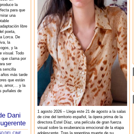
produce la
fecta para que
irar una
otable
 adaptación libre
el poeta,
ía Lorca. De
iva, la
logos, y la
je visual. Todo
e que clama por
ara ser
 sencilla
s años más tarde
bres que están
o, amor,… y la
s puñales de
1 agosto 2026 – Llega este 21 de agosto a la salas
 de Dani
de cine del territorio español, la ópera prima de la
sugerente
directora Estel Díaz, una película de gran fuerza
visual sobre la exuberancia emocional de la etapa
adolescente. Tras la repentina muerte de su
SO DEL CINE