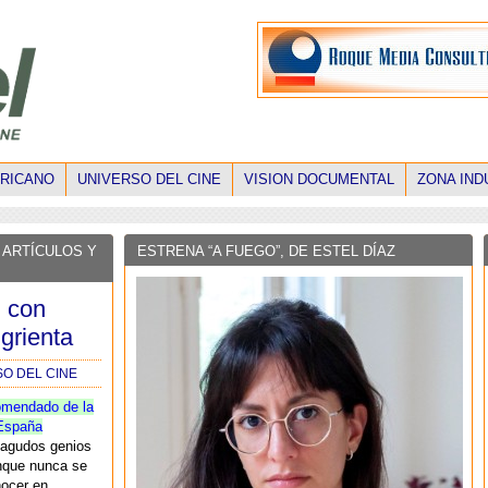
ERICANO
UNIVERSO DEL CINE
VISION DOCUMENTAL
ZONA IND
 ARTÍCULOS Y
ESTRENA “A FUEGO”, DE ESTEL DÍAZ
, con
grienta
SO DEL CINE
omendado de la
España
agudos genios
nque nunca se
nocer en