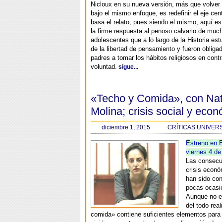
Nicloux en su nueva versión, más que volver a
bajo el mismo enfoque, es redefinir el eje cen
basa el relato, pues siendo el mismo, aquí es
la firme respuesta al penoso calvario de muc
adolescentes que a lo largo de la Historia est
de la libertad de pensamiento y fueron obliga
padres a tomar los hábitos religiosos en cont
voluntad.
sigue...
«Techo y Comida», con Nat
Molina; crisis social y eco
diciembre 1, 2015
CRÍTICAS UNIVER
Estreno en 
viernes 4 de
Las consecu
crisis econ
han sido co
pocas ocasio
Aunque no e
del todo rea
comida» contiene suficientes elementos para 