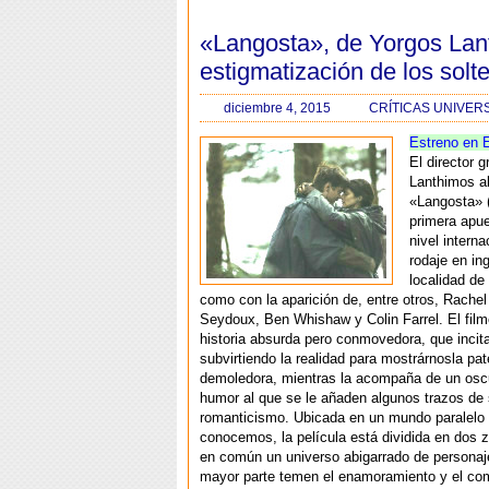
«Langosta», de Yorgos Lan
estigmatización de los solt
diciembre 4, 2015
CRÍTICAS UNIVER
Estreno en 
El director 
Lanthimos a
«Langosta» 
primera apue
nivel interna
rodaje en in
localidad de 
como con la aparición de, entre otros, Rache
Seydoux,
Ben Whishaw y Colin Farrel
. El fil
historia absurda pero conmovedora, que incita 
subvirtiendo la realidad para mostrárnosla pat
demoledora, mientras la acompaña de un oscu
humor al que se le añaden algunos trazos de s
romanticismo. Ubicada en un mundo paralelo 
conocemos, la película está dividida en dos 
en común un universo abigarrado de personaj
mayor parte temen el enamoramiento y el co