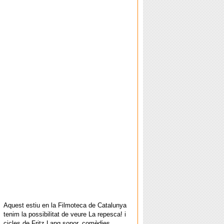
Aquest estiu en la Filmoteca de Catalunya
tenim la possibilitat de veure La repesca! i
cicles de Fritz Lang sonor, comèdies