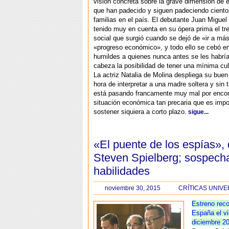
visión concreta sobre la grave dimensión de 
que han padecido y siguen padeciendo ciento
familias en el país. El debutante Juan Miguel 
tenido muy en cuenta en su ópera prima el tr
social que surgió cuando se dejó de «ir a más
«progreso económico», y todo ello se cebó e
humildes a quienes nunca antes se les habría
cabeza la posibilidad de tener una mínima cult
La actriz Natalia de Molina despliega su buen 
hora de interpretar a una madre soltera y sin t
está pasando francamente muy mal por encon
situación económica tan precaria que es impo
sostener siquiera a corto plazo.
sigue...
«El puente de los espías»,
Steven Spielberg; sospech
habilidades
noviembre 30, 2015
CRÍTICAS UNIVE
Estreno rec
España el vi
diciembre 2