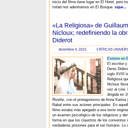
inicio del filme tiene lugar en El Hotel, pero t
mitad nos adentramos en El Bosque.
sigue...
«La Religiosa» de Guillau
Nicloux; redefiniendo la ob
Diderot
diciembre 4, 2015
CRÍTICAS UNIVER
Estreno en 
El escritor y
Denis Didero
siglo XVIII 
Religiosa q
Nicloux llev
vez al cine.
dirigida en 
Rivette, con el protagonismo de Anna Karina
Rabal entre sus actores principales. En aquel
filme estaba más apegado a ese texto origina
un examen psicológico de los religiosos y de
forma en que los claustros de los conventos 
verdaderas prisiones para el ser humano. Lo