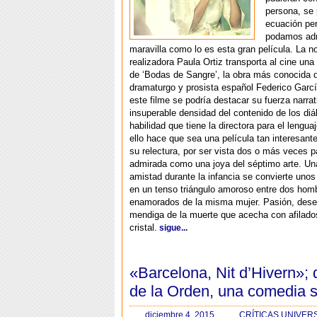
persona, se 
ecuación per
podamos adm
maravilla como lo es esta gran película. La n
realizadora Paula Ortiz transporta al cine una
de ‘Bodas de Sangre’, la obra más conocida d
dramaturgo y prosista español Federico Garc
este filme se podría destacar su fuerza narrat
insuperable densidad del contenido de los diá
habilidad que tiene la directora para el lengua
ello hace que sea una película tan interesant
su relectura, por ser vista dos o más veces p
admirada como una joya del séptimo arte. Una
amistad durante la infancia se convierte uno
en un tenso triángulo amoroso entre dos hom
enamorados de la misma mujer. Pasión, dese
mendiga de la muerte que acecha con afilado
cristal.
sigue...
«Barcelona, Nit d’Hivern»;
de la Orden, una comedia 
diciembre 4, 2015
CRÍTICAS UNIVER