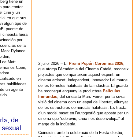
berg tiene un
to para contar
el cine y un
cial en que sus
an algún tipo de
«El puente de
n cineasta fuera
scinación por
ecuencias de la
y Mark Rylance
orden,
l de Matt
2 juliol 2026 – El
Premi Pepón Coromina 2026
,
hermanos Coen,
que atorga l’Acadèmia del Cinema Català, reconeix
adora.
projectes que comparteixen aquest esperit: un
ializado en
cinema arriscat, independent, innovador i al marge
nas habilidades
de les fórmules habituals de la indústria. El guardó
 de un agente
ha reconegut enguany la productora
Películas
sido
Inmundas
, del cineasta Marc Ferrer, per la seva
visió del cinema com un espai de llibertat, allunyat
de les estructures comercials habituals. Es tracta
d’un model basat en l’autogestió que aposta per un
cinema que “sobreviu, creix i es desenvolupa” al
rl», de
marge de la indústria.
r sexual
Coincidint amb la celebració de la Festa d’estiu,