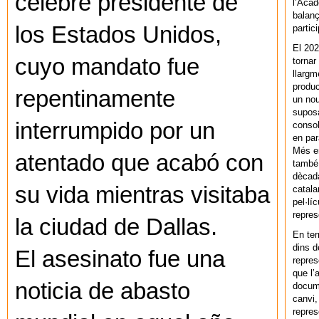
célebre presidente de
l’Acad
balanç
los Estados Unidos,
partic
El 202
cuyo mandato fue
tornar
llargm
produc
repentinamente
un nou
supos
interrumpido por un
consol
en par
Més en
atentado que acabó con
també 
dècada
su vida mientras visitaba
catala
pel·lí
repres
la ciudad de Dallas.
En ter
dins d
El asesinato fue una
repres
que l’
noticia de abasto
docum
canvi,
repres