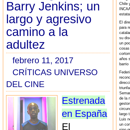
Barry Jenkins; un
Chile 
INCAA 
estata
largo y agresivo
El dir
camino a la
para r
catala
su dis
adultez
un po
cosas 
cortom
febrero 11, 2017
años s
barrio
CRÍTICAS UNIVERSO
Federi
recono
DEL CINE
direcc
triunf
Semana
Estrenada
de la 
gestor
circun
en España
largo 
Luis n
El
un cor
sino q