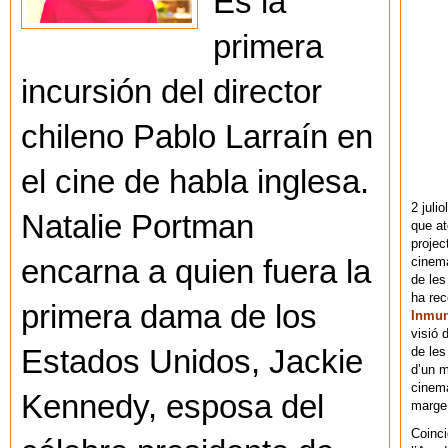
Es la
primera
incursión del director
chileno Pablo Larraín en
el cine de habla inglesa.
2 juli
Natalie Portman
que at
projec
cinema
encarna a quien fuera la
de les
ha re
primera dama de los
Inmu
visió 
de les
Estados Unidos, Jackie
d’un m
cinema
Kennedy, esposa del
marge 
Coinci