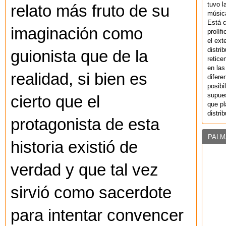
tuvo l
relato más fruto de su
música
Está 
imaginación como
prolíf
el ext
distri
guionista que de la
retice
en las
realidad, si bien es
difere
posibi
supues
cierto que el
que pl
distri
protagonista de esta
PALM
historia existió de
verdad y que tal vez
sirvió como sacerdote
para intentar convencer