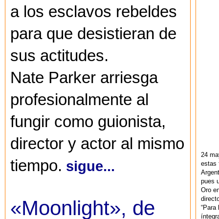
a los esclavos rebeldes
para que desistieran de
sus actitudes.
Nate Parker arriesga
profesionalmente al
fungir como guionista,
director y actor al mismo
24 ma
tiempo.
sigue...
estas 
Argent
pues u
Oro en
direct
«Moonlight», de
“Para 
ínteg