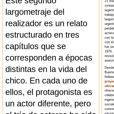
Este segundo
21 ma
cineas
largometraje del
argent
trabaj
largom
realizador es un relato
urgent
perdid
estructurado en tres
acrece
con la
con el
capítulos que se
fue se
1976,
corresponden a épocas
revisi
asesin
distintas en la vida del
Desde 
Bueno
federa
chico. En cada uno de
proye
ubica
ellos, el protagonista es
ofrece
célebr
ingeni
un actor diferente, pero
social
convoc
nacion