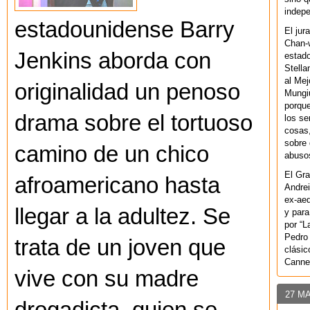
indepe
estadounidense Barry
El jur
Chan-w
Jenkins aborda con
estad
Stella
al Mej
originalidad un penoso
Mungiu
porque
drama sobre el tortuoso
los se
cosas,
sobre 
camino de un chico
abusos
El Gra
afroamericano hasta
Andrei
ex-aeq
llegar a la adultez. Se
y para
por “L
Pedro 
trata de un joven que
clásic
Canne
vive con su madre
27 M
drogadicta, quien se