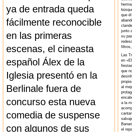
herman
ya de entrada queda
búsque
que él
fácilmente reconocible
abando
clande
junto 
en las primeras
su pas
redesc
escenas, el cineasta
filtros
Las T
español Álex de la
en «El
fiesta
que no
Iglesia presentó en la
desinh
propia
Berlinale fuera de
al mej
protag
encab
concurso esta nueva
a la m
acompa
comedia de suspense
cantan
salvaj
Banan
con algunos de sus
el rep