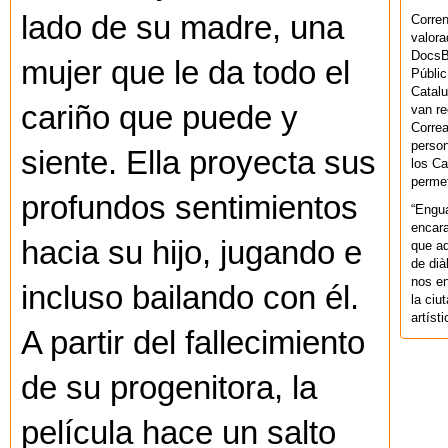
lado de su madre, una
Corren
valora
DocsBa
mujer que le da todo el
Públic
Catalu
cariño que puede y
van re
Correa
person
siente. Ella proyecta sus
los Ca
permet
profundos sentimientos
“Engu
encara
hacia su hijo, jugando e
que aq
de dià
nos en
incluso bailando con él.
la ciu
artíst
A partir del fallecimiento
de su progenitora, la
película hace un salto