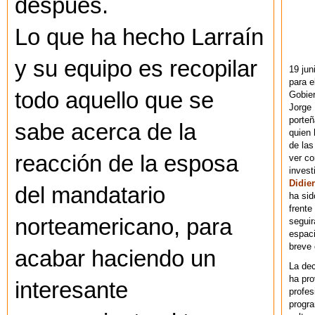
después.
Lo que ha hecho Larraín
y su equipo es recopilar
19 jun
para e
todo aquello que se
Gobie
Jorge 
porteñ
sabe acerca de la
quien 
de las
reacción de la esposa
ver co
invest
Didier
del mandatario
ha sid
frente
norteamericano, para
seguir
espaci
breve
acabar haciendo un
La dec
ha pr
interesante
profes
progra