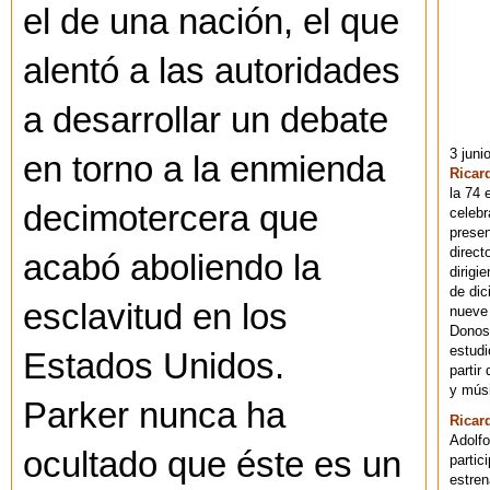
el de una nación, el que
alentó a las autoridades
a desarrollar un debate
3 juni
en torno a la enmienda
Ricar
la 74 
decimotercera que
celebr
presen
direct
acabó aboliendo la
dirigi
de dic
esclavitud en los
nueve 
Donost
estudi
Estados Unidos.
partir
y músi
Parker nunca ha
Ricar
Adolfo
ocultado que éste es un
partic
estren