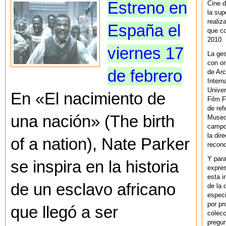
Estreno en
Cine d
la sup
realiz
España el
que co
2010.
viernes 17
La ges
con or
de febrero
de Arc
Intern
Univer
En «El nacimiento de
Film F
de ref
una nación» (The birth
Museo
campo 
la dir
of a nation), Nate Parker
recono
Y par
se inspira en la historia
expres
esta i
de un esclavo africano
de la 
especi
por pr
que llegó a ser
colecc
pregun