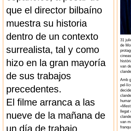
que el director bilbaíno
muestra su historia
dentro de un contexto
31 jul
de Mol
surrealista, tal y como
protag
cineas
hizo en la gran mayoría
històr
van de
cland
de sus trabajos
Amb gu
pel·lí
precedentes.
decide
clande
El filme arranca a las
human
«Mestr
llegat 
nueve de la mañana de
clande
van ma
un día de trabajo
franq