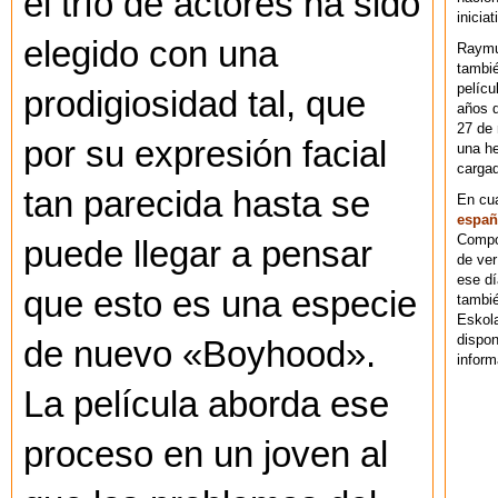
el trío de actores ha sido
iniciat
elegido con una
Raymu
tambié
pelícu
prodigiosidad tal, que
años d
27 de 
por su expresión facial
una he
cargad
tan parecida hasta se
En cu
españ
Compos
puede llegar a pensar
de ver
ese dí
que esto es una especie
tambié
Eskol
dispo
de nuevo «Boyhood».
inform
La película aborda ese
proceso en un joven al