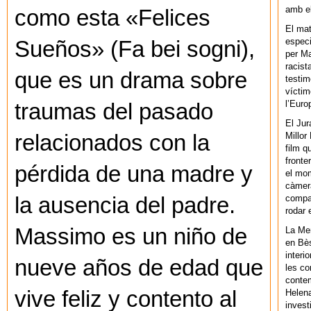
amb el
como esta «Felices
El mat
especi
Sueños» (Fa bei sogni),
per Ma
racist
que es un drama sobre
testim
víctim
l’Euro
traumas del pasado
El Jur
relacionados con la
Millor
film q
fronte
pérdida de una madre y
el mom
càmera
la ausencia del padre.
compar
rodar 
Massimo es un niño de
La Men
en Bès
interi
nueve años de edad que
les co
contem
vive feliz y contento al
Helena
invest