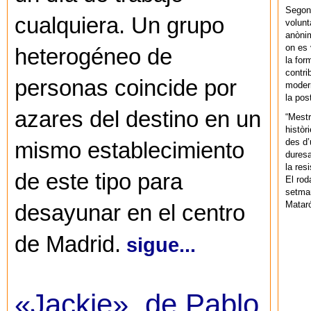
Segons
cualquiera. Un grupo
volunt
anònim
on es 
heterogéneo de
la for
contri
personas coincide por
modern
la pos
azares del destino en un
“Mestr
històr
des d’
mismo establecimiento
duresa
la res
de este tipo para
El rod
setman
Mataró
desayunar en el centro
de Madrid.
sigue...
«Jackie», de Pablo