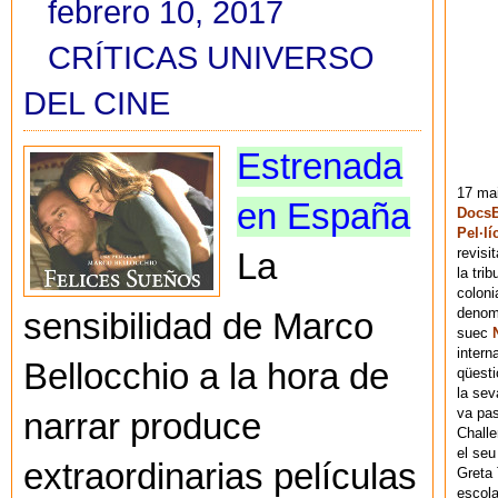
febrero 10, 2017
CRÍTICAS UNIVERSO
DEL CINE
Estrenada
17 mai
en España
DocsB
Pel·lí
revisi
La
la tri
coloni
denomi
sensibilidad de Marco
suec
intern
Bellocchio a la hora de
qüesti
la sev
va pas
narrar produce
Chall
el seu
extraordinarias películas
Greta 
escola