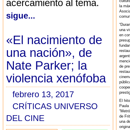
acercamiento al tema.
cultur
la máx
Asoci
sigue...
comuni
“Duran
una vi
en con
«El nacimiento de
presup
fundam
una nación», de
restau
argent
Nate Parker; la
mencio
de pre
restau
violencia xenófoba
cinema
públic
cooper
febrero 13, 2017
presti
El hit
CRÍTICAS UNIVERSO
Paula 
“Metró
DEL CINE
de Fri
una de
origin